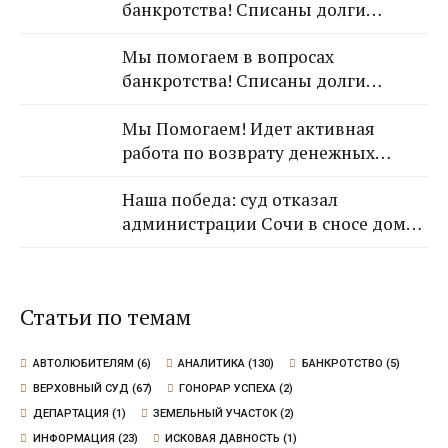
банкротства! Списаны долги
рублей!
обратившейся к Нам гражданки!
Мы помогаем в вопросах
банкротства! Списаны долги
обратившейся к Нам гражданки!
Мы Помогаем! Идет активная
работа по возврату денежных
средств от застройщика Кансузян
Наша победа: суд отказал
Самвела Смпатовича 17.07.1983 г.р.
администрации Сочи в сносе дома,
так как экспертиза не выявила
угрозы для граждан
Статьи по темам
АВТОЛЮБИТЕЛЯМ
(6)
АНАЛИТИКА
(130)
БАНКРОТСТВО
(5)
ВЕРХОВНЫЙ СУД
(67)
ГОНОРАР УСПЕХА
(2)
ДЕПАРТАЦИЯ
(1)
ЗЕМЕЛЬНЫЙ УЧАСТОК
(2)
ИНФОРМАЦИЯ
(23)
ИСКОВАЯ ДАВНОСТЬ
(1)