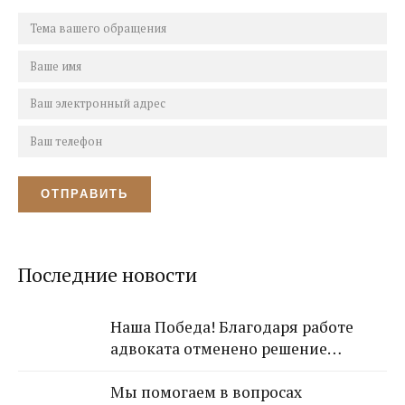
Последние новости
Наша Победа! Благодаря работе
адвоката отменено решение
Лазаревского районного суда о
Мы помогаем в вопросах
взыскании с арендодателя 650 000