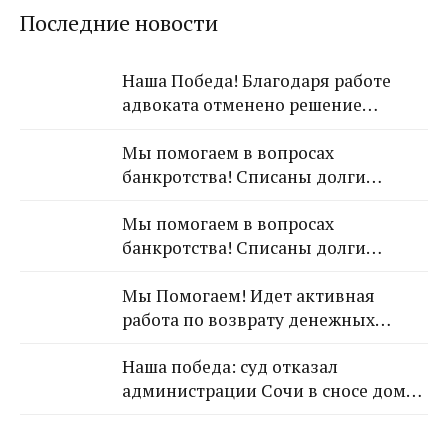
Последние новости
Наша Победа! Благодаря работе
адвоката отменено решение
Лазаревского районного суда о
Мы помогаем в вопросах
взыскании с арендодателя 650 000
банкротства! Списаны долги
рублей!
обратившейся к Нам гражданки!
Мы помогаем в вопросах
банкротства! Списаны долги
обратившейся к Нам гражданки!
Мы Помогаем! Идет активная
работа по возврату денежных
средств от застройщика Кансузян
Наша победа: суд отказал
Самвела Смпатовича 17.07.1983 г.р.
администрации Сочи в сносе дома,
так как экспертиза не выявила
угрозы для граждан