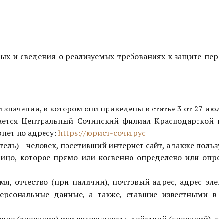
ых и сведения о реализуемых требованиях к защите пе
м значении, в котором они приведены в статье 3 от 27 и
ается
Центральный Сочинский филиал Краснодарской к
рнет по адресу:
https://юрист-сочи.рус
тель) – человек, посетивший интернет сайт, а также пол
ицо, которое прямо или косвенно определено или оп
я, отчество (при наличии), почтовый адрес, адрес эл
ерсональные данные, а также, ставшие известными в
вие (операция) или совокупность действий (операций),