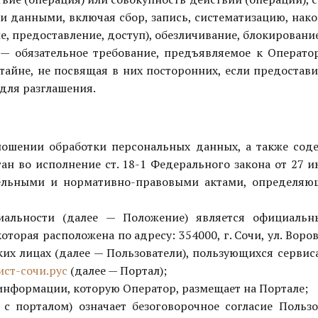
и данными, включая сбор, запись, систематизацию, накоп
е, предоставление, доступ), обезличивание, блокирован
— обязательное требование, предъявляемое к Операт
тайне, не посвящая в них посторонних, если предоста
 для разглашения.
ношении обработки персональных данных, а также сод
тан во исполнение ст. 18-1 Федерального закона от 27
ательными и нормативно-правовыми актами, определя
циальности (далее — Положение) является официал
 которая расположена по адресу: 354000, г. Сочи, ул. Воро
х лицах (далее — Пользователи), пользующихся сервис
ист-сочи.рус
(далее — Портал);
 информации, которую Оператор, размещает на Портале;
т с порталом) означает безоговорочное согласие Поль