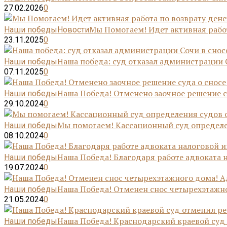
27.02.2026
0
Мы Помогаем! Идет активная работ
Наши победы
Новости
23.11.2025
0
Наша победа: суд отказал администрации С
Наши победы
07.11.2025
0
Наша Победа! Отменено заочное решение су
Наши победы
29.10.2024
0
Мы помогаем! Кассационный суд определе
Наши победы
08.10.2024
0
Наша Победа! Благодаря работе адвоката н
Наши победы
19.07.2024
0
Наша Победа! Отменен снос четырехэтажно
Наши победы
21.05.2024
0
Наша Победа! Краснодарский краевой суд о
Наши победы