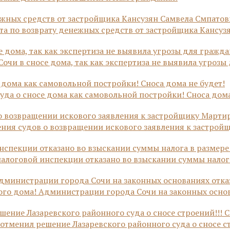
а по возврату денежных средств от застройщика Кансузян
очи в сносе дома, так как экспертиза не выявила угрозы
да о сносе дома как самовольной постройки! Сноса дома
ния судов о возвращении искового заявления к застрой
алоговой инспекции отказано во взыскании суммы налога
го дома! Администрации города Сочи на законных основ
тменил решение Лазаревского районного суда о сносе ст