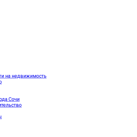
ти на недвижимость
ю
ода Сочи
ительство
ы