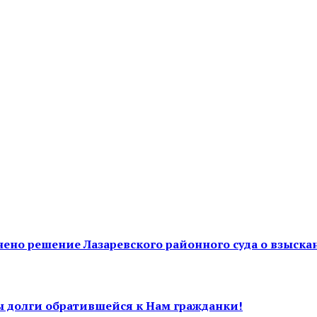
ено решение Лазаревского районного суда о взыскан
ы долги обратившейся к Нам гражданки!