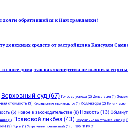
ы долги обратившейся к Нам гражданки!
у денежных средств от застройщика Кансузян Самвела
в сносе дома, так как экспертиза не выявила угрозы
Верховный суд
(67)
Гонорар успеха
(2)
Земел
Департация
(1)
овая стоимость
(3)
Коллекторы
(2)
Кассационное производство
(1)
Конституцион
Новость
(13)
ость
(6)
Новое в законодательстве
(8)
Обманут
Правовой ликбез
(43)
книга
(1)
Разрешение на строительство
(1)
ение
(3)
Торги
(1)
Устранение препятствий
(1)
ст. 395 ГК РФ
(1)