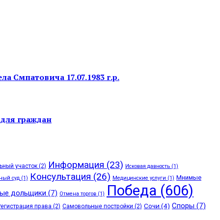
 Смпатовича 17.07.1983 г.р.
 для граждан
Информация
(23)
ьный участок
(2)
Исковая давность
(1)
Консультация
(26)
Мнимые
ный суд
(1)
Медицинские услуги
(1)
Победа
(606)
ые дольщики
(7)
Отмена торгов
(1)
Споры
(7)
Сочи
(4)
Регистрация права
(2)
Самовольные постройки
(2)