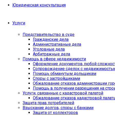
Юридическая консультация
Услуги
Представительство в суде
Гражданские дела
Административные дела
Уголовные дела
Арбитражные дела
Помощь в сфере недвижимости
Оформление документов любой сложнос
Сопровождение сделок с недвижимость
Помощь обманутым дольщикам
Споры с застройщиками
Обжалование отказов администрации гор
Помощь в получении разрешения на стро
Услуги, связанные с кадастровой палатой
Обжалование отказов кадастровой палат
Защита прав потребителей
Взыскание долгов, споры с банками
Защита от коллекторов