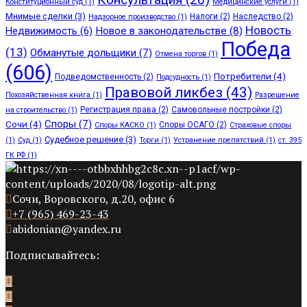
Конституционный суд
(1)
Медицинские услуги
(1)
Мнимые сделки
(3)
Налоги
(2)
Наследство
(2)
Надзорное производство
(1)
Новость
Недвижимость
(6)
Новое в законодательстве
(8)
Победа
(13)
Обманутые дольщики
(7)
Отмена торгов
(1)
(606)
Потребители
(4)
Подведомственность
(2)
Подсудность
(1)
Правовой ликбез
(43)
Похозяйственная книга
(1)
Разрешение
Регистрация права
(2)
Самовольные постройки
(2)
на строительство
(1)
Споры
(7)
Сочи
(4)
Споры ОСАГО
(2)
Споры КАСКО
(1)
Страховые споры
Судебное решение
(3)
(1)
Суд
(1)
Торги
(1)
Устранение препятствий
(1)
ст. 395
ГК РФ
(1)
Сочи, Воровского, д.20, офис 6
+7 (965) 469-23-43
abidonian@yandex.ru
Подписывайтесь: