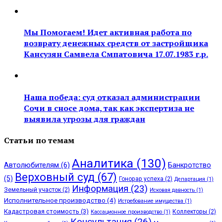
Мы Помогаем! Идет активная работа по
возврату денежных средств от застройщика
Кансузян Самвела Смпатовича 17.07.1983 г.р.
Наша победа: суд отказал администрации
Сочи в сносе дома, так как экспертиза не
выявила угрозы для граждан
Статьи по темам
Аналитика
(130)
Автолюбителям
(6)
Банкротство
Верховный суд
(67)
(5)
Гонорар успеха
(2)
Департация
(1)
Информация
(23)
Земельный участок
(2)
Исковая давность
(1)
Исполнительное производство
(4)
Истребование имущества
(1)
Кадастровая стоимость
(3)
Коллекторы
(2)
Кассационное производство
(1)
Консультация
(26)