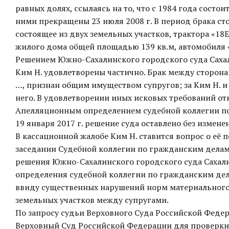
равных долях, ссылаясь на то, что с 1984 года состо
ними прекращены 23 июля 2008 г. В период брака с
состоящее из двух земельных участков, трактора «1
жилого дома общей площадью 139 кв.м, автомобиля
Решением Южно-Сахалинского городского суда Сахали
Ким Н. удовлетворены частично. Брак между сторон
…, признан общим имуществом супругов; за Ким Н. и 
него. В удовлетворении иных исковых требований отк
Апелляционным определением судебной коллегии по
19 января 2017 г. решение суда оставлено без измене
В кассационной жалобе Ким Н. ставится вопрос о её 
заседании Судебной коллегии по гражданским делам
решения Южно-Сахалинского городского суда Сахалин
определения судебной коллегии по гражданским дела
ввиду существенных нарушений норм материального п
земельных участков между супругами.
По запросу судьи Верховного Суда Российской Федера
Верховный Суд Российской Федерации для проверки 