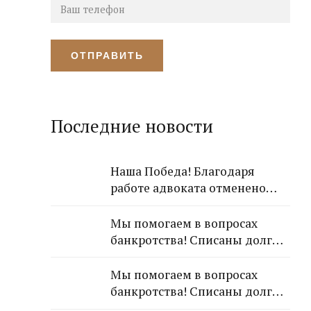
Последние новости
Наша Победа! Благодаря
работе адвоката отменено
решение Лазаревского
районного суда о взыскании с
Мы помогаем в вопросах
арендодателя 650 000 рублей!
банкротства! Списаны долги
обратившейся к Нам
гражданки!
Мы помогаем в вопросах
банкротства! Списаны долги
обратившейся к Нам