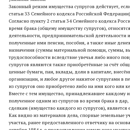
Законный режим имущества супругов действует, если
статьи 33 Семейного кодекса Российской Федерации)
Согласно пункту 2 статьи 34 Семейного кодекса Рос
время брака (общему имуществу супругов), относятс
деятельности, предпринимательской деятельности и
полученные ими пенсии, пособия, а также иные ден
назначения (суммы материальной помощи, суммы, вы
трудоспособности вследствие увечья либо иного по
супругов являются также приобретённые за счёт об
ценные бумаги, паи, вклады, доли в капитале, внес
организации, и любое другое нажитое супругами в пе
из супругов оно приобретено либо на имя кого или к
Вместе с тем имущество, принадлежавшее каждому из 
полученное одним из супругов во время брака в дар
сделкам (имущество каждого из супругов), является е
Как видно из материалов дела, спорные земельные уч
участка, ранее предоставленного ответчику на осно
октября 1984 г. о предоставлении земельного участк