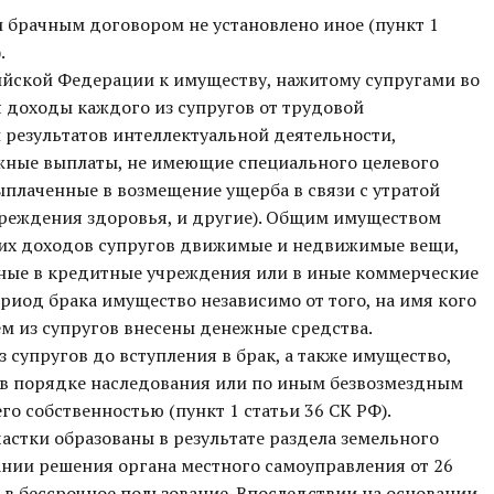
 брачным договором не установлено иное (пункт 1
.
сийской Федерации к имуществу, нажитому супругами во
я доходы каждого из супругов от трудовой
 результатов интеллектуальной деятельности,
ежные выплаты, не имеющие специального целевого
плаченные в возмещение ущерба в связи с утратой
вреждения здоровья, и другие). Общим имуществом
щих доходов супругов движимые и недвижимые вещи,
ённые в кредитные учреждения или в иные коммерческие
риод брака имущество независимо от того, на имя кого
ем из супругов внесены денежные средства.
супругов до вступления в брак, а также имущество,
, в порядке наследования или по иным безвозмездным
го собственностью (пункт 1 статьи 36 СК РФ).
астки образованы в результате раздела земельного
вании решения органа местного самоуправления от 26
а в бессрочное пользование. Впоследствии на основании