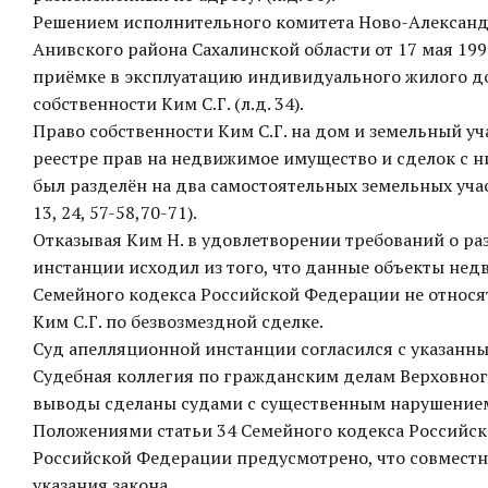
Решением исполнительного комитета Ново-Александр
Анивского района Сахалинской области от 17 мая 199
приёмке в эксплуатацию индивидуального жилого до
собственности Ким С.Г. (л.д. 34).
Право собственности Ким С.Г. на дом и земельный у
реестре прав на недвижимое имущество и сделок с н
был разделён на два самостоятельных земельных учас
13, 24, 57-58,70-71).
Отказывая Ким Н. в удовлетворении требований о ра
инстанции исходил из того, что данные объекты нед
Семейного кодекса Российской Федерации не относя
Ким С.Г. по безвозмездной сделке.
Суд апелляционной инстанции согласился с указанн
Судебная коллегия по гражданским делам Верховног
выводы сделаны судами с существенным нарушением
Положениями статьи 34 Семейного кодекса Российск
Российской Федерации предусмотрено, что совместна
указания закона.