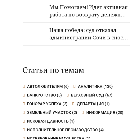
гражданки!
Мы Помогаем! Идет активная
работа по возврату денежных
средств от застройщика
Кансузян Самвела
Наша победа: суд отказал
Смпатовича 17.07.1983 г.р.
администрации Сочи в сносе
дома, так как экспертиза не
выявила угрозы для граждан
Статьи по темам
АВТОЛЮБИТЕЛЯМ
(6)
АНАЛИТИКА
(130)
БАНКРОТСТВО
(5)
ВЕРХОВНЫЙ СУД
(67)
ГОНОРАР УСПЕХА
(2)
ДЕПАРТАЦИЯ
(1)
ЗЕМЕЛЬНЫЙ УЧАСТОК
(2)
ИНФОРМАЦИЯ
(23)
ИСКОВАЯ ДАВНОСТЬ
(1)
ИСПОЛНИТЕЛЬНОЕ ПРОИЗВОДСТВО
(4)
ИСТРЕБОВАНИЕ ИМУЩЕСТВА
(1)