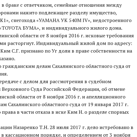
ит в браке с ответчиком, семейные отношения между
торонами нажито подлежащее разделу имущество,
8ЕК1», снегохода «УАМАНА УК 540М IV», недостроенного
 «ТОУОТА БУМА», и индивидуального жилого дома.
нской области от 8 ноября 2016 г. исковые требования
ами расторгнут. Индивидуальный жилой дом по адресу:
Ким С.Г. признано по Уг доли в праве собственности на
азано.
 гражданским делам Сахалинского областного суда от
ния.
передаче с делом для рассмотрения в судебном
 Верховного Суда Российской Федерации, об отмене
ской области от 8 ноября 2016 г. и апелляционного
м Сахалинского областного суда от 19 января 2017 г.
рава в части отказа в иске Ким Н. о разделе спорных
ции Назаренко Т.Н. 28 июля 2017 г. дело истребовано в
в кассационном порядке, и определением от 3 ноября