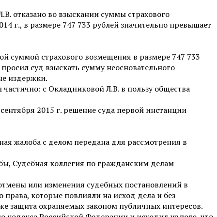
Л.В. отказано во взыскании суммы страхового
014 г., в размере 747 733 рублей значительно превышает
ой суммой страхового возмещения в размере 747 733
 просил суд взыскать сумму неосновательного
ые издержки.
 частично: с Окладниковой Л.В. в пользу общества
сентября 2015 г. решение суда первой инстанции
ная жалоба с делом передана для рассмотрения в
бы, Судебная коллегия по гражданским делам
 отмены или изменения судебных постановлений в
права, которые повлияли на исход дела и без
кже защита охраняемых законом публичных интересов.
о кодекса Российской Федерации и исходил из того, что