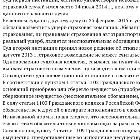
страховой случай имел место 14 июля 2014 г., поэтому 
данного страхового случая.
Решением суда по другому делу от 25 февраля 2015 г. у
обязана возместить ущерб страховая компания. Обязан
страхования, ни правилами страхования автотранспорт
реальный ущерб, является неосновательным обогащение
Суд второй инстанции принял новое решение об отказе в
августа 2013 г. страховое возмещение не может считат
Одновременно судебная коллегия, ссылаясь на пункт 4 
выплата страхового возмещения производится им при от
С выводами суда апелляционной инстанции согласитьс
В соответствии с пунктом 1 статьи 1102 Гражданского 
оснований приобрело или сберегло имущество (приобрет
сбереженное имущество (неосновательное обогащение), 
В силу статьи 1103 Гражданского кодекса Российской
обязательстве к другой о возврате исполненного в связи
Из названной нормы права следует, что неосновательным
связи с этим обязательством и явно выходит за рамки е
Согласно подпункту 4 статье 1109 Гражданского кодек
имущество, предоставленные во исполнение несуществую