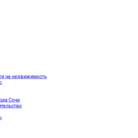
ти на недвижимость
ю
ода Сочи
ительство
ы