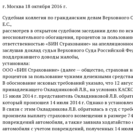
г. Москва 18 октября 2016 г.
Судебная коллегия по гражданским делам Верховного С
Е.С.,
рассмотрев в открытом судебном заседании дело по ис
неосновательного обогащения, процентов за пользова
ответственностью «БИН Страхование» на апелляционное 
заслушав доклад судьи Верховного Суда Российской Фе
поддержавшего доводы жалобы,
установила:
ООО «БИН Страхование» (далее — общество, страховая к
процентов за пользование чужими денежными средства
В обоснование исковых требований указало, что 12 авг
принадлежащего Окладниковой Л.В., на условиях КАСКО 
15 июля 2014 г. представитель Окладниковой Л.В. обра
который произошел 14 июля 2014 г. Однако в установл
В связи с этим Окладникова Л.В. обратилась в суд с тр
произвела выплату страхового возмещения в размере 74
повреждений автомобиля, а также заявила ходатайство 
автомобиля с учетом повреждений, полученных 14 июля 