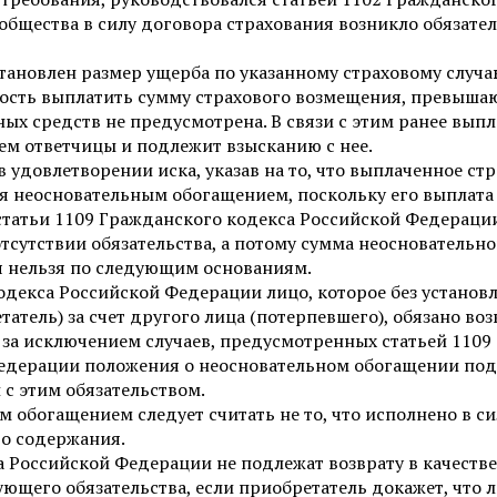
у общества в силу договора страхования возникло обязат
становлен размер ущерба по указанному страховому случа
ность выплатить сумму страхового возмещения, превыша
ных средств не предусмотрена. В связи с этим ранее вы
м ответчицы и подлежит взысканию с нее.
 удовлетворении иска, указав на то, что выплаченное ст
ься неосновательным обогащением, поскольку его выплат
статьи 1109 Гражданского кодекса Российской Федерации,
сутствии обязательства, а потому сумма неосновательно
я нельзя по следующим основаниям.
кодекса Российской Федерации лицо, которое без устан
атель) за счет другого лица (потерпевшего), обязано в
за исключением случаев, предусмотренных статьей 1109 
 Федерации положения о неосновательном обогащении по
 с этим обязательством.
 обогащением следует считать не то, что исполнено в сил
го содержания.
са Российской Федерации не подлежат возврату в качест
щего обязательства, если приобретатель докажет, что л