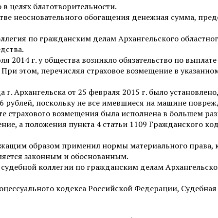
 в целях благотворительности.
стве неосновательного обогащения денежная сумма, пре
легия по гражданским делам Архангельского областного
дства.
юля 2014 г. у общества возникло обязательство по выпла
 При этом, перечисляя страховое возмещение в указанном
г. Архангельска от 25 февраля 2015 г. было установлено
6 рублей, поскольку не все имевшиеся на машине повреж
ате страхового возмещения была исполнена в большем ра
ение, а положения пункта 4 статьи 1109 Гражданского 
ежащим образом применил нормы материального права, 
ляется законным и обоснованным.
 судебной коллегии по гражданским делам Архангельског
процессуального кодекса Российской Федерации, Судебна