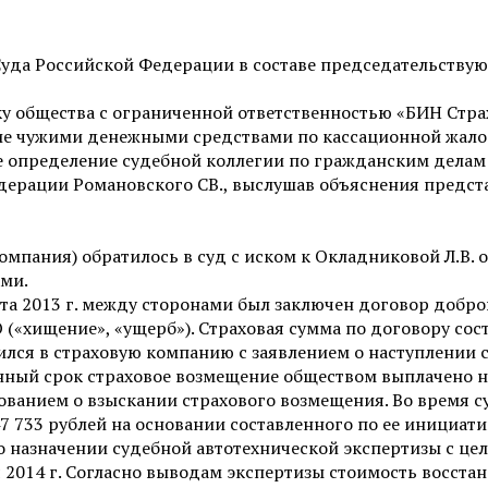
уда Российской Федерации в составе председательствующ
ку общества с ограниченной ответственностью «БИН Стр
ние чужими денежными средствами по кассационной жало
определение судебной коллегии по гражданским делам Ар
дерации Романовского СВ., выслушав объяснения предста
омпания) обратилось в суд с иском к Окладниковой Л.В.
ми.
уста 2013 г. между сторонами был заключен договор добр
(«хищение», «ущерб»). Страховая сумма по договору сост
тился в страховую компанию с заявлением о наступлении 
енный срок страховое возмещение обществом выплачено н
ебованием о взыскании страхового возмещения. Во время 
7 733 рублей на основании составленного по ее инициат
о назначении судебной автотехнической экспертизы с ц
2014 г. Согласно выводам экспертизы стоимость восстан