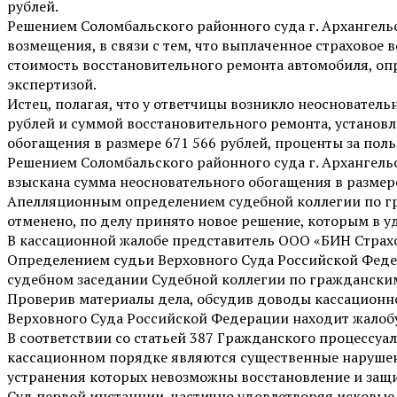
рублей.
Решением Соломбальского районного суда г. Архангельс
возмещения, в связи с тем, что выплаченное страховое 
стоимость восстановительного ремонта автомобиля, о
экспертизой.
Истец, полагая, что у ответчицы возникло неосновател
рублей и суммой восстановительного ремонта, установл
обогащения в размере 671 566 рублей, проценты за по
Решением Соломбальского районного суда г. Архангельс
взыскана сумма неосновательного обогащения в размере
Апелляционным определением судебной коллегии по гра
отменено, по делу принято новое решение, которым в у
В кассационной жалобе представитель ООО «БИН Страх
Определением судьи Верховного Суда Российской Федера
судебном заседании Судебной коллегии по граждански
Проверив материалы дела, обсудив доводы кассационн
Верховного Суда Российской Федерации находит жало
В соответствии со статьей 387 Гражданского процессу
кассационном порядке являются существенные нарушени
устранения которых невозможны восстановление и защи
Суд первой инстанции, частично удовлетворяя исковые 