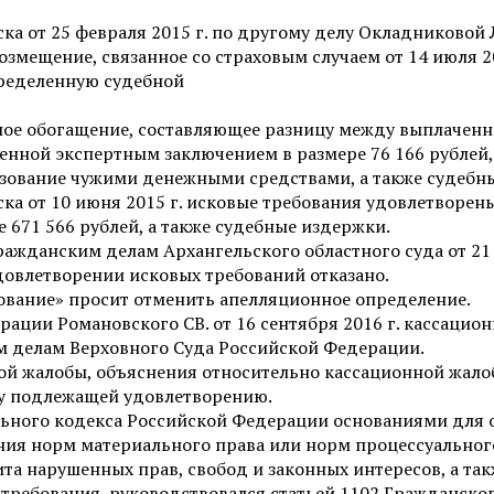
ка от 25 февраля 2015 г. по другому делу Окладниковой 
возмещение, связанное со страховым случаем от 14 июля 2
пределенную судебной
ьное обогащение, составляющее разницу между выплаченн
енной экспертным заключением в размере 76 166 рублей,
льзование чужими денежными средствами, а также судебн
ка от 10 июня 2015 г. исковые требования удовлетворены
 671 566 рублей, а также судебные издержки.
жданским делам Архангельского областного суда от 21 
довлетворении исковых требований отказано.
ование» просит отменить апелляционное определение.
ции Романовского СВ. от 16 сентября 2016 г. кассацион
м делам Верховного Суда Российской Федерации.
ой жалобы, объяснения относительно кассационной жало
бу подлежащей удовлетворению.
ального кодекса Российской Федерации основаниями для
я норм материального права или норм процессуального 
та нарушенных прав, свобод и законных интересов, а та
требования, руководствовался статьей 1102 Гражданског