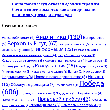
Наша победа: суд отказал администрации
Сочи в сносе дома, так как экспертиза не
выявила угрозы для граждан
Статьи по темам
Аналитика
(130)
Автолюбителям
(6)
Банкротство
Верховный суд
(67)
(5)
Гонорар успеха
(2)
Департация
(1)
Информация
(23)
Земельный участок
(2)
Исковая давность
(1)
Исполнительное производство
(4)
Истребование имущества
(1)
Кадастровая стоимость
(3)
Коллекторы
(2)
Кассационное производство
(1)
Консультация
(26)
Конституционный суд
(1)
Медицинские услуги
(1)
Мнимые сделки
(3)
Налоги
(2)
Наследство
(2)
Надзорное производство
(1)
Новость
Недвижимость
(6)
Новое в законодательстве
(8)
Победа
(13)
Обманутые дольщики
(7)
Отмена торгов
(1)
(606)
Потребители
(4)
Подведомственность
(2)
Подсудность
(1)
Правовой ликбез
(43)
Похозяйственная книга
(1)
Разрешение
Регистрация права
(2)
Самовольные постройки
(2)
на строительство
(1)