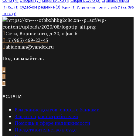
Споры
(7)
Сочи
(4)
Споры ОСАГО
(2)
Споры КАСКО
(1)
Страховые споры
Судебное решение
(3)
(1)
Суд
(1)
Торги
(1)
Устранение препятствий
(1)
ст. 395
ГК РФ
(1)
Сочи, Воровского, д.20, офис 6
+7 (965) 469-23-43
abidonian@yandex.ru
Подписывайтесь:
УСЛУГИ
Взыскание долгов, споры с банками
Защита прав потребителей
Помощь в сфере недвижимости
Представительство в суде