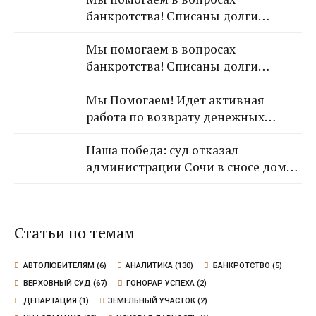
банкротства! Списаны долги
рублей!
обратившейся к Нам гражданки!
Мы помогаем в вопросах
банкротства! Списаны долги
обратившейся к Нам гражданки!
Мы Помогаем! Идет активная
работа по возврату денежных
средств от застройщика Кансузян
Наша победа: суд отказал
Самвела Смпатовича 17.07.1983 г.р.
администрации Сочи в сносе дома,
так как экспертиза не выявила
угрозы для граждан
Статьи по темам
АВТОЛЮБИТЕЛЯМ
(6)
АНАЛИТИКА
(130)
БАНКРОТСТВО
(5)
ВЕРХОВНЫЙ СУД
(67)
ГОНОРАР УСПЕХА
(2)
ДЕПАРТАЦИЯ
(1)
ЗЕМЕЛЬНЫЙ УЧАСТОК
(2)