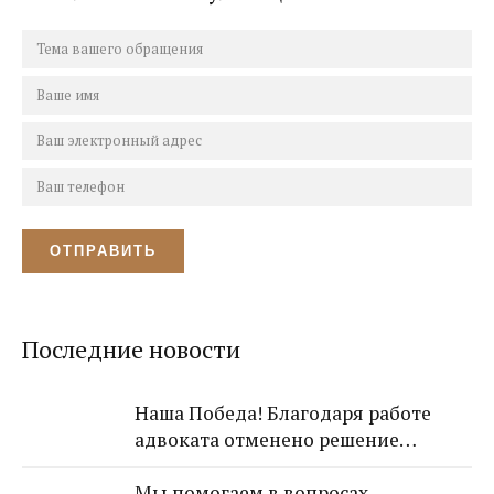
Последние новости
Наша Победа! Благодаря работе
адвоката отменено решение
Лазаревского районного суда о
Мы помогаем в вопросах
взыскании с арендодателя 650 000