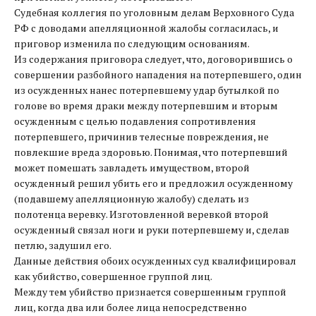
Судебная коллегия по уголовным делам Верховного Суда
РФ с доводами апелляционной жалобы согласилась, и
приговор изменила по следующим основаниям.
Из содержания приговора следует, что, договорившись о
совершении разбойного нападения на потерпевшего, один
из осужденных нанес потерпевшему удар бутылкой по
голове во время драки между потерпевшим и вторым
осужденным с целью подавления сопротивления
потерпевшего, причинив телесные повреждения, не
повлекшие вреда здоровью. Понимая, что потерпевший
может помешать завладеть имуществом, второй
осужденный решил убить его и предложил осужденному
(подавшему апелляционную жалобу) сделать из
полотенца веревку. Изготовленной веревкой второй
осужденный связал ноги и руки потерпевшему и, сделав
петлю, задушил его.
Данные действия обоих осужденных суд квалифицировал
как убийство, совершенное группой лиц.
Между тем убийство признается совершенным группой
лиц, когда два или более лица непосредственно