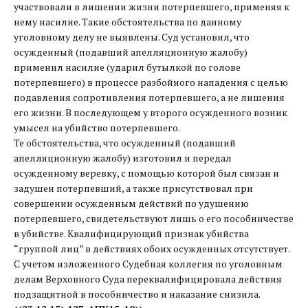
участвовали в лишении жизни потерпевшего, применяя к
нему насилие. Такие обстоятельства по данному
уголовному делу не выявлены. Суд установил, что
осужденный (подавший апелляционную жалобу)
применил насилие (ударил бутылкой по голове
потерпевшего) в процессе разбойного нападения с целью
подавления сопротивления потерпевшего, а не лишения
его жизни. В последующем у второго осужденного возник
умысел на убийство потерпевшего.
Те обстоятельства, что осужденный (подавший
апелляционную жалобу) изготовил и передал
осужденному веревку, с помощью которой был связан и
задушен потерпевший, а также присутствовал при
совершении осужденным действий по удушению
потерпевшего, свидетельствуют лишь о его пособничестве
в убийстве. Квалифицирующий признак убийства
“группой лиц” в действиях обоих осужденных отсутствует.
С учетом изложенного Судебная коллегия по уголовным
делам Верховного Суда переквалифицировала действия
подзащитной в пособничество и наказание снизила.