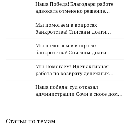
Наша Победа! Благодаря работе
адвоката отменено решение
Лазаревского районного суда о
Мы помогаем в вопросах
взыскании с арендодателя 650 000
банкротства! Списаны долги
рублей!
обратившейся к Нам гражданки!
Мы помогаем в вопросах
банкротства! Списаны долги
обратившейся к Нам гражданки!
Мы Помогаем! Идет активная
работа по возврату денежных
средств от застройщика Кансузян
Наша победа: суд отказал
Самвела Смпатовича 17.07.1983 г.р.
администрации Сочи в сносе дома,
так как экспертиза не выявила
угрозы для граждан
Статьи по темам