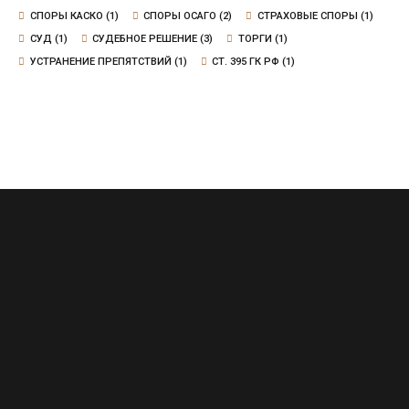
СПОРЫ КАСКО
(1)
СПОРЫ ОСАГО
(2)
СТРАХОВЫЕ СПОРЫ
(1)
СУД
(1)
СУДЕБНОЕ РЕШЕНИЕ
(3)
ТОРГИ
(1)
УСТРАНЕНИЕ ПРЕПЯТСТВИЙ
(1)
СТ. 395 ГК РФ
(1)
Сочи, Воровского, д.20, офис 6
+7 (965) 469-23-43
abidonian@yandex.ru