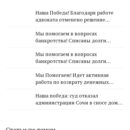
Наша Победа! Благодаря работе
адвоката отменено решение
Лазаревского районного суда о
Мы помогаем в вопросах
взыскании с арендодателя 650 000
банкротства! Списаны долги
рублей!
обратившейся к Нам гражданки!
Мы помогаем в вопросах
банкротства! Списаны долги
обратившейся к Нам гражданки!
Мы Помогаем! Идет активная
работа по возврату денежных
средств от застройщика Кансузян
Наша победа: суд отказал
Самвела Смпатовича 17.07.1983 г.р.
администрации Сочи в сносе дома,
так как экспертиза не выявила
угрозы для граждан
Статьи по темам