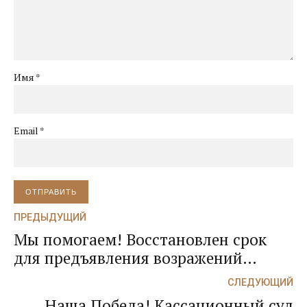
Имя *
Email *
ОТПРАВИТЬ
ПРЕДЫДУЩИЙ
Мы помогаем! Восстановлен срок
для предъявления возражений
относительно исполнения судебного
СЛЕДУЮЩИЙ
приказа о взыскании денежных
Наша Победа! Кассационный суд