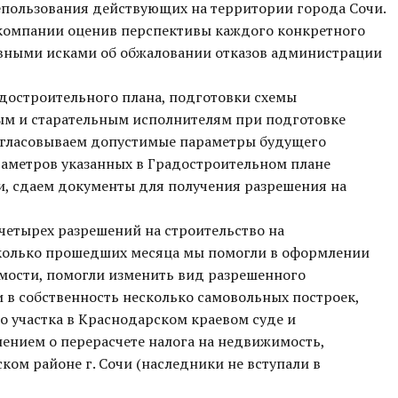
епользования действующих на территории города Сочи.
 компании оценив перспективы каждого конкретного
тивными исками об обжаловании отказов администрации
адостроительного плана, подготовки схемы
ым и старательным исполнителям при подготовке
согласовываем допустимые параметры будущего
раметров указанных в Градостроительном плане
ти, сдаем документы для получения разрешения на
четырех разрешений на строительство на
колько прошедших месяца мы помогли в оформлении
мости, помогли изменить вид разрешенного
и в собственность несколько самовольных построек,
о участка в Краснодарском краевом суде и
лением о перерасчете налога на недвижимость,
ом районе г. Сочи (наследники не вступали в