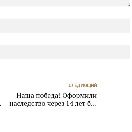
СЛЕДУЮЩИЙ
Наша победа! Оформили
т
наследство через 14 лет без
й
обращения в суд! Нотариус
выдала свидетельство о
наследстве! Наследство