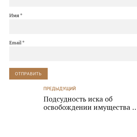
Имя *
Email *
ОТПРАВИТЬ
ПРЕДЫДУЩИЙ
Подсудность иска об
освобождении имущества о
ареста между судами обще
юрисдикции и
арбитражными судами