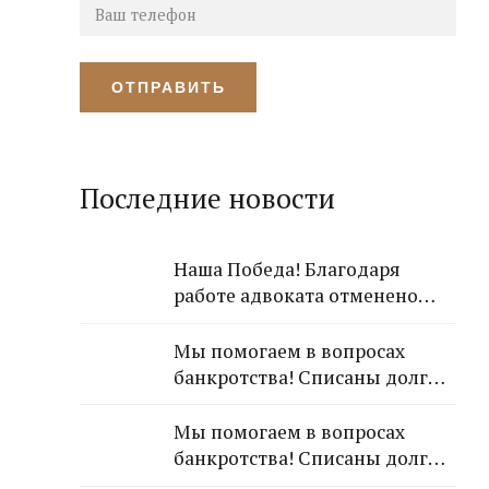
Последние новости
Наша Победа! Благодаря
работе адвоката отменено
решение Лазаревского
районного суда о взыскании с
Мы помогаем в вопросах
арендодателя 650 000 рублей!
банкротства! Списаны долги
обратившейся к Нам
гражданки!
Мы помогаем в вопросах
банкротства! Списаны долги
обратившейся к Нам