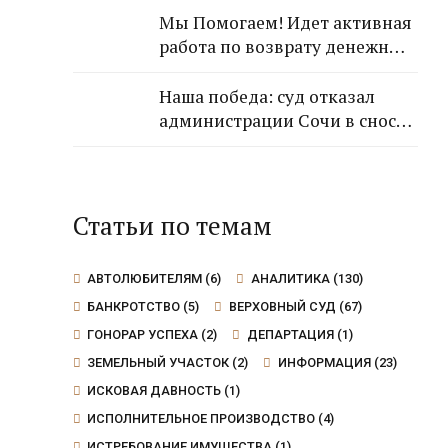
гражданки!
Мы Помогаем! Идет активная
работа по возврату денежных
средств от застройщика
Кансузян Самвела
Наша победа: суд отказал
Смпатовича 17.07.1983 г.р.
администрации Сочи в сносе
дома, так как экспертиза не
выявила угрозы для граждан
Статьи по темам
АВТОЛЮБИТЕЛЯМ
(6)
АНАЛИТИКА
(130)
БАНКРОТСТВО
(5)
ВЕРХОВНЫЙ СУД
(67)
ГОНОРАР УСПЕХА
(2)
ДЕПАРТАЦИЯ
(1)
ЗЕМЕЛЬНЫЙ УЧАСТОК
(2)
ИНФОРМАЦИЯ
(23)
ИСКОВАЯ ДАВНОСТЬ
(1)
ИСПОЛНИТЕЛЬНОЕ ПРОИЗВОДСТВО
(4)
ИСТРЕБОВАНИЕ ИМУЩЕСТВА
(1)