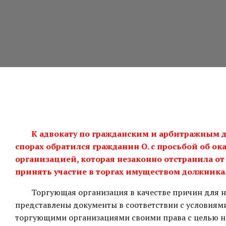
К адвокату по гражданским и арбитражным
спорах обратился гражданин О. с просьбой об 
организацией, которая незаконно отстранила от
принять участие в торгах имуществом должника
Торгующая организация в качестве причин для нед
представлены документы в соответствии с условиям
торгующими организациями своими права с целью н