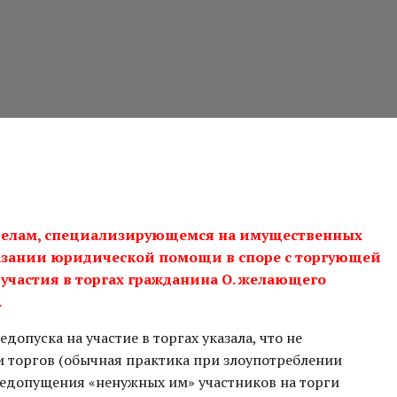
 делам, специализирующемся на имущественных
оказании юридической помощи в споре с торгующей
 участия в торгах гражданина О. желающего
.
опуска на участие в торгах указала, что не
и торгов (обычная практика при злоупотреблении
едопущения «ненужных им» участников на торги