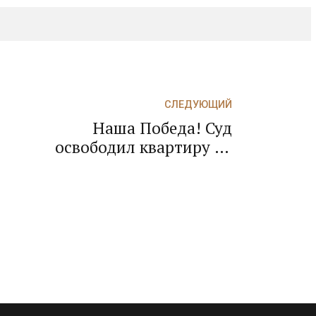
СЛЕДУЮЩИЙ
Наша Победа! Суд
освободил квартиру от
ограничений права в виде
ареста и запретов,
покупатель зарегистрировал
!
право собственности!