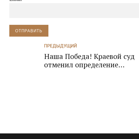
ОТПРАВИТЬ
ПРЕДЫДУЩИЙ
Наша Победа! Краевой суд
отменил определение
Сочинского суда об
оставлении иска (КАС РФ) к
судебному приставу-
исполнителю без движения