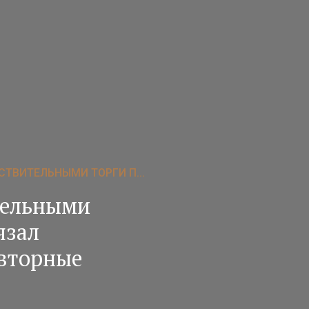
СТВИТЕЛЬНЫМИ ТОРГИ П...
тельными
язал
вторные