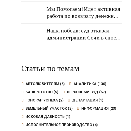
обратившейся к Нам
гражданки!
Мы Помогаем! Идет активная
работа по возврату денежных
средств от застройщика
Кансузян Самвела
Наша победа: суд отказал
Смпатовича 17.07.1983 г.р.
администрации Сочи в сносе
дома, так как экспертиза не
выявила угрозы для граждан
Статьи по темам
АВТОЛЮБИТЕЛЯМ
(6)
АНАЛИТИКА
(130)
БАНКРОТСТВО
(5)
ВЕРХОВНЫЙ СУД
(67)
ГОНОРАР УСПЕХА
(2)
ДЕПАРТАЦИЯ
(1)
ЗЕМЕЛЬНЫЙ УЧАСТОК
(2)
ИНФОРМАЦИЯ
(23)
ИСКОВАЯ ДАВНОСТЬ
(1)
ИСПОЛНИТЕЛЬНОЕ ПРОИЗВОДСТВО
(4)