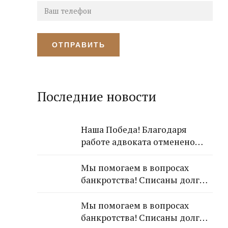
Последние новости
Наша Победа! Благодаря
работе адвоката отменено
решение Лазаревского
районного суда о взыскании с
Мы помогаем в вопросах
арендодателя 650 000 рублей!
банкротства! Списаны долги
обратившейся к Нам
гражданки!
Мы помогаем в вопросах
банкротства! Списаны долги