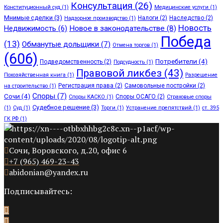
Консультация
(26)
Конституционный суд
(1)
Медицинские услуги
(1)
Мнимые сделки
(3)
Налоги
(2)
Наследство
(2)
Надзорное производство
(1)
Новость
Недвижимость
(6)
Новое в законодательстве
(8)
Победа
(13)
Обманутые дольщики
(7)
Отмена торгов
(1)
(606)
Потребители
(4)
Подведомственность
(2)
Подсудность
(1)
Правовой ликбез
(43)
Похозяйственная книга
(1)
Разрешение
Регистрация права
(2)
Самовольные постройки
(2)
на строительство
(1)
Споры
(7)
Сочи
(4)
Споры ОСАГО
(2)
Споры КАСКО
(1)
Страховые споры
Судебное решение
(3)
(1)
Суд
(1)
Торги
(1)
Устранение препятствий
(1)
ст. 395
ГК РФ
(1)
Сочи, Воровского, д.20, офис 6
+7 (965) 469-23-43
abidonian@yandex.ru
Подписывайтесь: