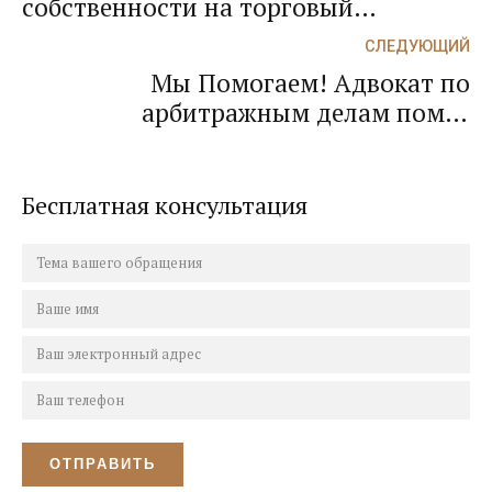
собственности на торговый
павильон не превращает павильон в
СЛЕДУЮЩИЙ
недвижимое имущество
Мы Помогаем! Адвокат по
арбитражным делам помог
включить в реестр кредиторов ООО
«Сочи-Абсолют» денежные
требования гражданина!
Бесплатная консультация