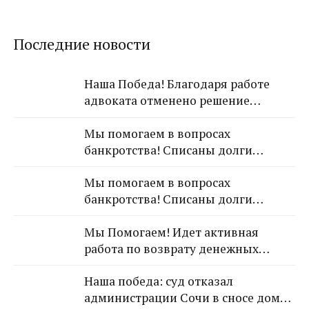
Последние новости
Наша Победа! Благодаря работе
адвоката отменено решение
Лазаревского районного суда о
Мы помогаем в вопросах
взыскании с арендодателя 650 000
банкротства! Списаны долги
рублей!
обратившейся к Нам гражданки!
Мы помогаем в вопросах
банкротства! Списаны долги
обратившейся к Нам гражданки!
Мы Помогаем! Идет активная
работа по возврату денежных
средств от застройщика Кансузян
Наша победа: суд отказал
Самвела Смпатовича 17.07.1983 г.р.
администрации Сочи в сносе дома,