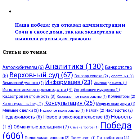
Наша победа: суд отказал администрации
Сочи в сносе дома, так как экспертиза не
выявила угрозы для граждан
Статьи по темам
Аналитика
(130)
Автолюбителям
(6)
Банкротство
Верховный суд
(67)
(5)
Гонорар успеха
(2)
Департация
(1)
Информация
(23)
Земельный участок
(2)
Исковая давность
(1)
Исполнительное производство
(4)
Истребование имущества
(1)
Кадастровая стоимость
(3)
Коллекторы
(2)
Кассационное производство
(1)
Консультация
(26)
Конституционный суд
(1)
Медицинские услуги
(1)
Мнимые сделки
(3)
Налоги
(2)
Наследство
(2)
Надзорное производство
(1)
Новость
Недвижимость
(6)
Новое в законодательстве
(8)
Победа
(13)
Обманутые дольщики
(7)
Отмена торгов
(1)
(606)
Потребители
(4)
Подведомственность
(2)
Подсудность
(1)