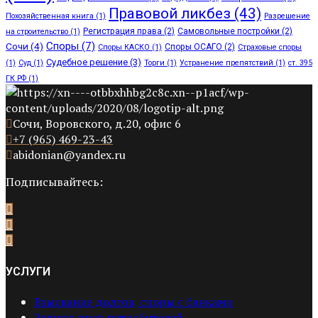
Правовой ликбез
(43)
Похозяйственная книга
(1)
Разрешение
Регистрация права
(2)
Самовольные постройки
(2)
на строительство
(1)
Споры
(7)
Сочи
(4)
Споры ОСАГО
(2)
Споры КАСКО
(1)
Страховые споры
Судебное решение
(3)
(1)
Суд
(1)
Торги
(1)
Устранение препятствий
(1)
ст. 395
ГК РФ
(1)
Сочи, Воровского, д.20, офис 6
+7 (965) 469-23-43
abidonian@yandex.ru
Подписывайтесь:
УСЛУГИ
Взыскание долгов, споры с банками
Защита прав потребителей