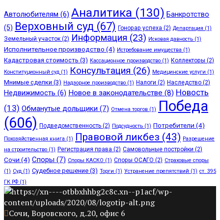
Аналитика
(130)
Автолюбителям
(6)
Банкротство
Верховный суд
(67)
(5)
Гонорар успеха
(2)
Департация
(1)
Информация
(23)
Земельный участок
(2)
Исковая давность
(1)
Исполнительное производство
(4)
Истребование имущества
(1)
Кадастровая стоимость
(3)
Коллекторы
(2)
Кассационное производство
(1)
Консультация
(26)
Конституционный суд
(1)
Медицинские услуги
(1)
Мнимые сделки
(3)
Налоги
(2)
Наследство
(2)
Надзорное производство
(1)
Новость
Недвижимость
(6)
Новое в законодательстве
(8)
Победа
(13)
Обманутые дольщики
(7)
Отмена торгов
(1)
(606)
Потребители
(4)
Подведомственность
(2)
Подсудность
(1)
Правовой ликбез
(43)
Похозяйственная книга
(1)
Разрешение
Регистрация права
(2)
Самовольные постройки
(2)
на строительство
(1)
Споры
(7)
Сочи
(4)
Споры ОСАГО
(2)
Споры КАСКО
(1)
Страховые споры
Судебное решение
(3)
(1)
Суд
(1)
Торги
(1)
Устранение препятствий
(1)
ст. 395
ГК РФ
(1)
Сочи, Воровского, д.20, офис 6