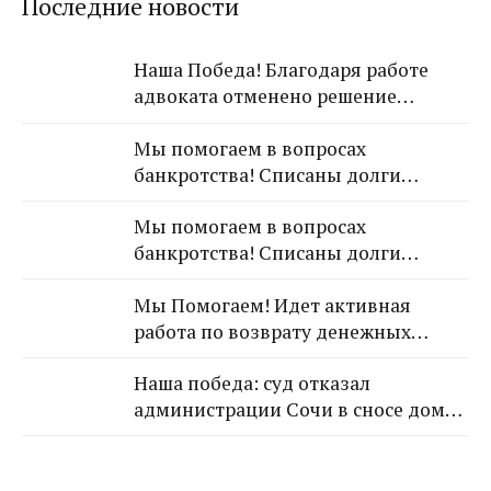
Последние новости
Наша Победа! Благодаря работе
адвоката отменено решение
Лазаревского районного суда о
Мы помогаем в вопросах
взыскании с арендодателя 650 000
банкротства! Списаны долги
рублей!
обратившейся к Нам гражданки!
Мы помогаем в вопросах
банкротства! Списаны долги
обратившейся к Нам гражданки!
Мы Помогаем! Идет активная
работа по возврату денежных
средств от застройщика Кансузян
Наша победа: суд отказал
Самвела Смпатовича 17.07.1983 г.р.
администрации Сочи в сносе дома,
так как экспертиза не выявила
угрозы для граждан