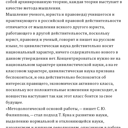
собой архивированную теорию, каждая теория выступает в
качестве метода мышления.
Мышление ученого, юриста и правоведа) учившегося и
практикующего в российской правовой действительности
отличается от мышления всякого другого юриста,
работающего в другой действительности, поскольку
юрист, правовед и ученый, говорит и пишет на русском
языке, то цивилистическая наука действительно носит
национальный характер, ничего содержательно нового в
данном утверждении нет. Концентрироваться нужно не на
национальном характере цивилистической науки, а на ее
классовом характере, цивилистическая наука призвана
беспокоиться, и она действительно беспокоится об
интересах правящего, экономически активного класса,
поскольку все положительные изменения происходят, и
новшества наступают так как этот класс боится за свое
будущее.
«Методологической основой работы, — пишет С. Ю.
Филиппова, — стал подход Т. Куна к развитию науки,
выделению нормальной и отклоняющейся науки,
парадигмам и научным революциям, описанным в работе