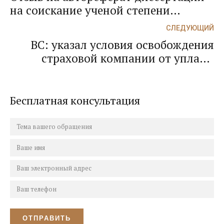
на соискание ученой степени
доктора юридических наук,
СЛЕДУЮЩИЙ
выполненной Синицыным Сергеем
ВС: указал условия освобождения
Андреевичем на тему: "Общее
страховой компании от уплаты
учение об абсолютных и
неустойки, финансовой санкции,
относительных субъективных
штрафа и компенсации морального
гражданских правах" (Москва, 2017)
вреда
Бесплатная консультация