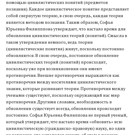
помощью цивилистических понятий (предметов
познания). Каждое цивилистическое понятие представляет
собой свернутую теорию, в свою очередь, каждая теория
является методом познания. Таким образом, Софья
Юрьевна Филипппова утверждает, что настало время для
обновления цивилистических теорий (понятий). Смысла в
таком утверждении немного, ведь теории
(цивилистические понятия) живут, поскольку постоянно
обновляются. В свою очередь, постоянное обновление
цивилистических теорий (понятий) происходит,
поскольку уже при возникновении они имеют
противоречия. Внешне противоречия выражаются как
противоречия между носителями цивилистического
знания, которые развивают теории. Противоречия между
учеными существуют, поскольку окружающий нас мир
противоречив. Другими словами, необходимость в
обновлении существует всегда, обновления происходят
постоянно. Софья Юрьевна Филиппова не первый ученый,
который утверждает, что настало время «обновить» всю
цивилистическую (гражданско-правовую) науку, но один
из немногих, кто осмелился сказать об этом в поисках