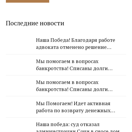
Последние новости
Наша Победа! Благодаря работе
адвоката отменено решение
Лазаревского районного суда о
Мы помогаем в вопросах
взыскании с арендодателя 650 000
банкротства! Списаны долги
рублей!
обратившейся к Нам гражданки!
Мы помогаем в вопросах
банкротства! Списаны долги
обратившейся к Нам гражданки!
Мы Помогаем! Идет активная
работа по возврату денежных
средств от застройщика Кансузян
Наша победа: суд отказал
Самвела Смпатовича 17.07.1983 г.р.
администрации Сочи в сносе дома,