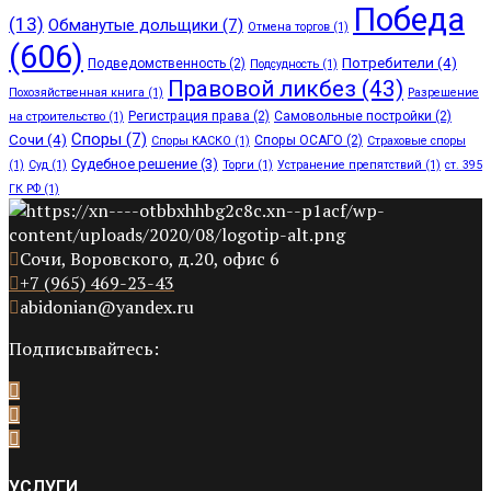
Победа
(13)
Обманутые дольщики
(7)
Отмена торгов
(1)
(606)
Потребители
(4)
Подведомственность
(2)
Подсудность
(1)
Правовой ликбез
(43)
Похозяйственная книга
(1)
Разрешение
Регистрация права
(2)
Самовольные постройки
(2)
на строительство
(1)
Споры
(7)
Сочи
(4)
Споры ОСАГО
(2)
Споры КАСКО
(1)
Страховые споры
Судебное решение
(3)
(1)
Суд
(1)
Торги
(1)
Устранение препятствий
(1)
ст. 395
ГК РФ
(1)
Сочи, Воровского, д.20, офис 6
+7 (965) 469-23-43
abidonian@yandex.ru
Подписывайтесь:
УСЛУГИ