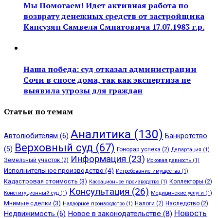
Мы Помогаем! Идет активная работа по
возврату денежных средств от застройщика
Кансузян Самвела Смпатовича 17.07.1983 г.р.
Наша победа: суд отказал администрации
Сочи в сносе дома, так как экспертиза не
выявила угрозы для граждан
Статьи по темам
Аналитика
(130)
Автолюбителям
(6)
Банкротство
Верховный суд
(67)
(5)
Гонорар успеха
(2)
Департация
(1)
Информация
(23)
Земельный участок
(2)
Исковая давность
(1)
Исполнительное производство
(4)
Истребование имущества
(1)
Кадастровая стоимость
(3)
Коллекторы
(2)
Кассационное производство
(1)
Консультация
(26)
Конституционный суд
(1)
Медицинские услуги
(1)
Мнимые сделки
(3)
Налоги
(2)
Наследство
(2)
Надзорное производство
(1)
Новость
Недвижимость
(6)
Новое в законодательстве
(8)