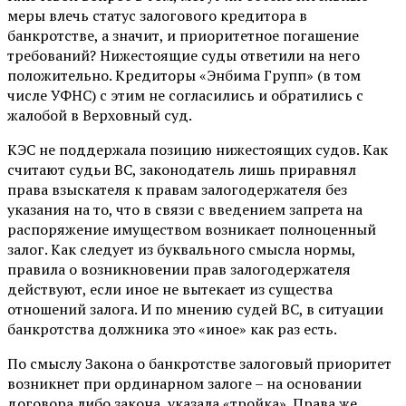
меры влечь статус залогового кредитора в
банкротстве, а значит, и приоритетное погашение
требований? Нижестоящие суды ответили на него
положительно. Кредиторы «Энбима Групп» (в том
числе УФНС) с этим не согласились и обратились с
жалобой в Верховный суд.
КЭС не поддержала позицию нижестоящих судов. Как
считают судьи ВС, законодатель лишь приравнял
права взыскателя к правам залогодержателя без
указания на то, что в связи с введением запрета на
распоряжение имуществом возникает полноценный
залог. Как следует из буквального смысла нормы,
правила о возникновении прав залогодержателя
действуют, если иное не вытекает из существа
отношений залога. И по мнению судей ВС, в ситуации
банкротства должника это «иное» как раз есть.
По смыслу Закона о банкротстве залоговый приоритет
возникнет при ординарном залоге – на основании
договора либо закона, указала «тройка». Права же