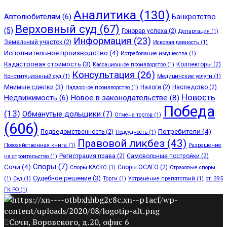
Аналитика
(130)
Автолюбителям
(6)
Банкротство
Верховный суд
(67)
(5)
Гонорар успеха
(2)
Департация
(1)
Информация
(23)
Земельный участок
(2)
Исковая давность
(1)
Исполнительное производство
(4)
Истребование имущества
(1)
Кадастровая стоимость
(3)
Коллекторы
(2)
Кассационное производство
(1)
Консультация
(26)
Конституционный суд
(1)
Медицинские услуги
(1)
Мнимые сделки
(3)
Налоги
(2)
Наследство
(2)
Надзорное производство
(1)
Новость
Недвижимость
(6)
Новое в законодательстве
(8)
Победа
(13)
Обманутые дольщики
(7)
Отмена торгов
(1)
(606)
Потребители
(4)
Подведомственность
(2)
Подсудность
(1)
Правовой ликбез
(43)
Похозяйственная книга
(1)
Разрешение
Регистрация права
(2)
Самовольные постройки
(2)
на строительство
(1)
Споры
(7)
Сочи
(4)
Споры ОСАГО
(2)
Споры КАСКО
(1)
Страховые споры
Судебное решение
(3)
(1)
Суд
(1)
Торги
(1)
Устранение препятствий
(1)
ст. 395
ГК РФ
(1)
Сочи, Воровского, д.20, офис 6