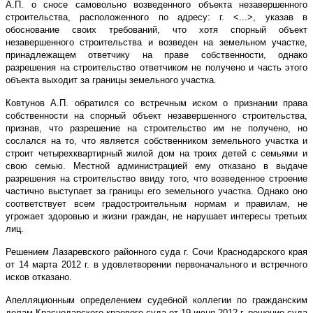
А.П. о сносе самовольно возведенного объекта незавершенного
строительства, расположенного по адресу: г. <...>, указав в
обоснование своих требований, что хотя спорный объект
незавершенного строительства и возведен на земельном участке,
принадлежащем ответчику на праве собственности, однако
разрешения на строительство ответчиком не получено и часть этого
объекта выходит за границы земельного участка.
Ковтунов А.П. обратился со встречным иском о признании права
собственности на спорный объект незавершенного строительства,
признав, что разрешение на строительство им не получено, но
сослался на то, что является собственником земельного участка и
строит четырехквартирный жилой дом на троих детей с семьями и
свою семью. Местной администрацией ему отказано в выдаче
разрешения на строительство ввиду того, что возведенное строение
частично выступает за границы его земельного участка. Однако оно
соответствует всем градостроительным нормам и правилам, не
угрожает здоровью и жизни граждан, не нарушает интересы третьих
лиц.
Решением Лазаревского районного суда г. Сочи Краснодарского края
от 14 марта 2012 г. в удовлетворении первоначального и встречного
исков отказано.
Апелляционным определением судебной коллегии по гражданским
делам Краснодарского краевого суда от 19 июня 2012 г. решение суда