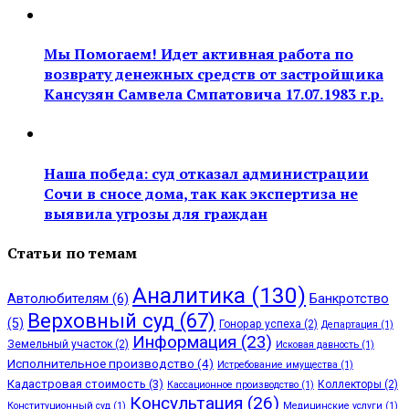
Мы Помогаем! Идет активная работа по
возврату денежных средств от застройщика
Кансузян Самвела Смпатовича 17.07.1983 г.р.
Наша победа: суд отказал администрации
Сочи в сносе дома, так как экспертиза не
выявила угрозы для граждан
Статьи по темам
Аналитика
(130)
Автолюбителям
(6)
Банкротство
Верховный суд
(67)
(5)
Гонорар успеха
(2)
Департация
(1)
Информация
(23)
Земельный участок
(2)
Исковая давность
(1)
Исполнительное производство
(4)
Истребование имущества
(1)
Кадастровая стоимость
(3)
Коллекторы
(2)
Кассационное производство
(1)
Консультация
(26)
Конституционный суд
(1)
Медицинские услуги
(1)