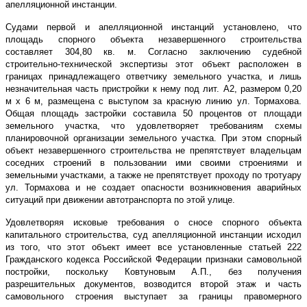
апелляционной инстанции.
Судами первой и апелляционной инстанций установлено, что
площадь спорного объекта незавершенного строительства
составляет 304,80 кв. м. Согласно заключению судебной
строительно-технической экспертизы этот объект расположен в
границах принадлежащего ответчику земельного участка, и лишь
незначительная часть пристройки к нему под лит. А2, размером 0,20
м x 6 м, размещена с выступом за красную линию ул. Тормахова.
Общая площадь застройки составила 50 процентов от площади
земельного участка, что удовлетворяет требованиям схемы
планировочной организации земельного участка. При этом спорный
объект незавершенного строительства не препятствует владельцам
соседних строений в пользовании ими своими строениями и
земельными участками, а также не препятствует проходу по тротуару
ул. Тормахова и не создает опасности возникновения аварийных
ситуаций при движении автотранспорта по этой улице.
Удовлетворяя исковые требования о сносе спорного объекта
капитального строительства, суд апелляционной инстанции исходил
из того, что этот объект имеет все установленные статьей 222
Гражданского кодекса Российской Федерации признаки самовольной
постройки, поскольку Ковтуновым А.П., без получения
разрешительных документов, возводится второй этаж и часть
самовольного строения выступает за границы правомерного