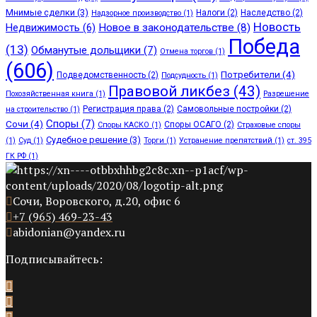
Мнимые сделки
(3)
Налоги
(2)
Наследство
(2)
Надзорное производство
(1)
Новость
Недвижимость
(6)
Новое в законодательстве
(8)
Победа
(13)
Обманутые дольщики
(7)
Отмена торгов
(1)
(606)
Потребители
(4)
Подведомственность
(2)
Подсудность
(1)
Правовой ликбез
(43)
Похозяйственная книга
(1)
Разрешение
Регистрация права
(2)
Самовольные постройки
(2)
на строительство
(1)
Споры
(7)
Сочи
(4)
Споры ОСАГО
(2)
Споры КАСКО
(1)
Страховые споры
Судебное решение
(3)
(1)
Суд
(1)
Торги
(1)
Устранение препятствий
(1)
ст. 395
ГК РФ
(1)
Сочи, Воровского, д.20, офис 6
+7 (965) 469-23-43
abidonian@yandex.ru
Подписывайтесь: