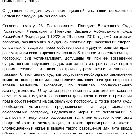
земельного участка.
С данным выводом суда апелляционной инстанции согласиться
нельзя по следующим основаниям.
Согласно пункту 26 Постановления Пленума Верховного Суда
Российской Федерации и Пленума Высшего Арбитражного Суда
Российской Федерации N 10/22 от 29 апреля 2010 года «О некоторых
вопросах, возникающих в судебной практике при разрешении споров,
связанных с защитой права собственности и других вещных прав»,
рассматривая иски о признании права собственности на самовольную
постройку, суд устанавливает, допущены ли при ее возведении
существенные нарушения градостроительных и строительных норм и
правил, создает ли такая постройка угрозу жизни и здоровью
граждан. С этой целью суд при отсутствии необходимых заключений
компетентных органов или при наличии сомнения в их достоверности
вправе назначить экспертизу по правилам процессуального
законодательства. Отсутствие разрешения на строительство само по
себе не может служить основанием для отказа в иске о признании
права собственности на самовольную постройку. В то же время суду
необходимо установить, предпринимало ли лицо, создавшее
самовольную постройку, надлежащие меры к ее легализации, в
частности к получению разрешения на строительство и/или акта
ввода объекта в эксплуатацию, а также правомерно ли отказал
уполномоченный орган в выдаче такого разрешения или акта ввода
объекта в эксплуатацию. Если иное не установлено законом, иск о