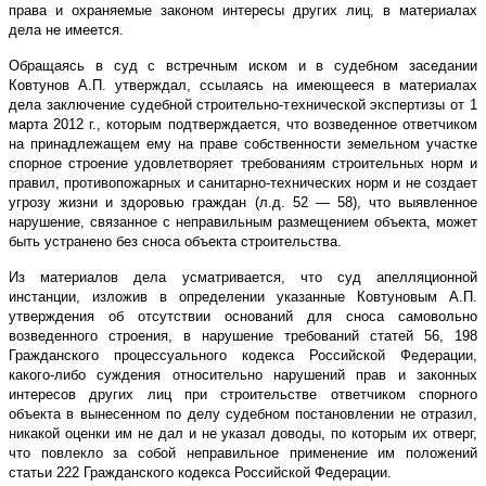
права и охраняемые законом интересы других лиц, в материалах
дела не имеется.
Обращаясь в суд с встречным иском и в судебном заседании
Ковтунов А.П. утверждал, ссылаясь на имеющееся в материалах
дела заключение судебной строительно-технической экспертизы от 1
марта 2012 г., которым подтверждается, что возведенное ответчиком
на принадлежащем ему на праве собственности земельном участке
спорное строение удовлетворяет требованиям строительных норм и
правил, противопожарных и санитарно-технических норм и не создает
угрозу жизни и здоровью граждан (л.д. 52 — 58), что выявленное
нарушение, связанное с неправильным размещением объекта, может
быть устранено без сноса объекта строительства.
Из материалов дела усматривается, что суд апелляционной
инстанции, изложив в определении указанные Ковтуновым А.П.
утверждения об отсутствии оснований для сноса самовольно
возведенного строения, в нарушение требований статей 56, 198
Гражданского процессуального кодекса Российской Федерации,
какого-либо суждения относительно нарушений прав и законных
интересов других лиц при строительстве ответчиком спорного
объекта в вынесенном по делу судебном постановлении не отразил,
никакой оценки им не дал и не указал доводы, по которым их отверг,
что повлекло за собой неправильное применение им положений
статьи 222 Гражданского кодекса Российской Федерации.