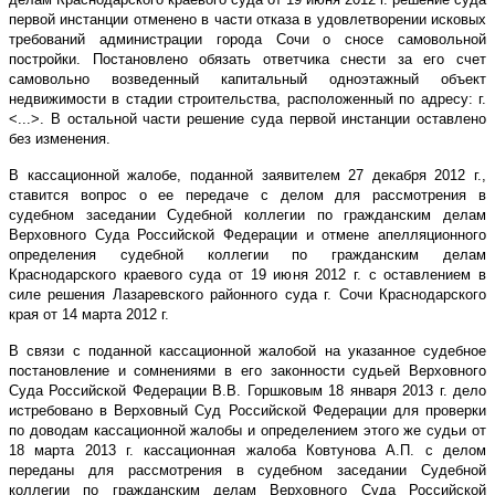
первой инстанции отменено в части отказа в удовлетворении исковых
требований администрации города Сочи о сносе самовольной
постройки. Постановлено обязать ответчика снести за его счет
самовольно возведенный капитальный одноэтажный объект
недвижимости в стадии строительства, расположенный по адресу: г.
<...>. В остальной части решение суда первой инстанции оставлено
без изменения.
В кассационной жалобе, поданной заявителем 27 декабря 2012 г.,
ставится вопрос о ее передаче с делом для рассмотрения в
судебном заседании Судебной коллегии по гражданским делам
Верховного Суда Российской Федерации и отмене апелляционного
определения судебной коллегии по гражданским делам
Краснодарского краевого суда от 19 июня 2012 г. с оставлением в
силе решения Лазаревского районного суда г. Сочи Краснодарского
края от 14 марта 2012 г.
В связи с поданной кассационной жалобой на указанное судебное
постановление и сомнениями в его законности судьей Верховного
Суда Российской Федерации В.В. Горшковым 18 января 2013 г. дело
истребовано в Верховный Суд Российской Федерации для проверки
по доводам кассационной жалобы и определением этого же судьи от
18 марта 2013 г. кассационная жалоба Ковтунова А.П. с делом
переданы для рассмотрения в судебном заседании Судебной
коллегии по гражданским делам Верховного Суда Российской