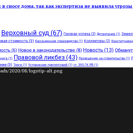
в сносе дома, так как экспертиза не выявила угрозы
Верховный суд
(67)
Гонорар успеха
(2)
Земел
Департация
(1)
овая стоимость
(3)
Коллекторы
(2)
Кассационное производство
(1)
Конституцион
Новость
(13)
ость
(6)
Новое в законодательстве
(8)
Обманут
Правовой ликбез
(43)
книга
(1)
Разрешение на строительство
(1)
ение
(3)
Торги
(1)
Устранение препятствий
(1)
ст. 395 ГК РФ
(1)