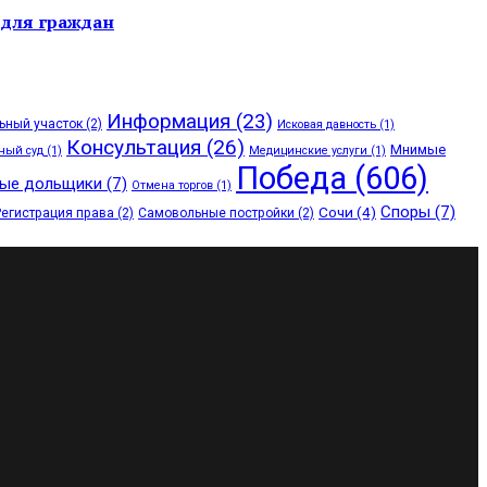
 для граждан
Информация
(23)
ьный участок
(2)
Исковая давность
(1)
Консультация
(26)
Мнимые
ный суд
(1)
Медицинские услуги
(1)
Победа
(606)
ые дольщики
(7)
Отмена торгов
(1)
Споры
(7)
Сочи
(4)
Регистрация права
(2)
Самовольные постройки
(2)