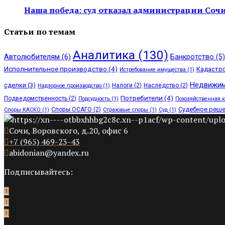
Наша победа: суд отказал администрации Сочи 
Статьи по темам
Аналитика
(130)
Автолюбителям
(6)
Банкротство
(5)
Исполнительное производство
(4)
Кадастр
Истребование имущества
(1)
Недвижим
сделки
(3)
Налоги
(2)
Наследство
(2)
Надзорное производство
(1)
Потребители
(4)
Подведомственность
(2)
Подсудность
(1)
Похозяйственная 
Судебное реш
Споры ОСАГО
(2)
Споры КАСКО
(1)
Страховые споры
(1)
Суд
(1)
Сочи, Воровского, д.20, офис 6
+7 (965) 469-23-43
abidonian@yandex.ru
Подписывайтесь: