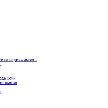
ти на недвижимость
ю
ода Сочи
ительство
ы