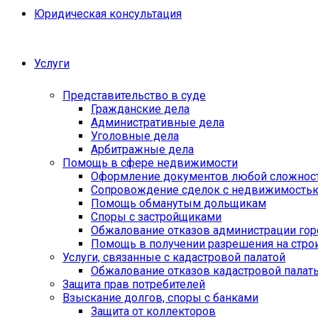
Юридическая консультация
Услуги
Представительство в суде
Гражданские дела
Административные дела
Уголовные дела
Арбитражные дела
Помощь в сфере недвижимости
Оформление документов любой сложнос
Сопровождение сделок с недвижимость
Помощь обманутым дольщикам
Споры с застройщиками
Обжалование отказов администрации гор
Помощь в получении разрешения на стро
Услуги, связанные с кадастровой палатой
Обжалование отказов кадастровой палат
Защита прав потребителей
Взыскание долгов, споры с банками
Защита от коллекторов