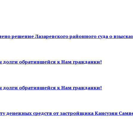
ено решение Лазаревского районного суда о взыскан
ы долги обратившейся к Нам гражданки!
ы долги обратившейся к Нам гражданки!
у денежных средств от застройщика Кансузян Самвела