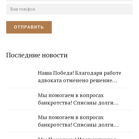
Последние новости
Наша Победа! Благодаря работе
адвоката отменено решение
Лазаревского районного суда о
Мы помогаем в вопросах
взыскании с арендодателя 650 000
банкротства! Списаны долги
рублей!
обратившейся к Нам гражданки!
Мы помогаем в вопросах
банкротства! Списаны долги
обратившейся к Нам гражданки!