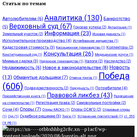
Статьи по темам
Аналитика
(130)
Автолюбителям
(6)
Банкротство
Верховный суд
(67)
(5)
Гонорар успеха
(2)
Департация
(1)
Информация
(23)
Земельный участок
(2)
Исковая давность
(1)
Исполнительное производство
(4)
Истребование имущества
(1)
Кадастровая стоимость
(3)
Коллекторы
(2)
Кассационное производство
(1)
Консультация
(26)
Конституционный суд
(1)
Медицинские услуги
(1)
Мнимые сделки
(3)
Налоги
(2)
Наследство
(2)
Надзорное производство
(1)
Новость
Недвижимость
(6)
Новое в законодательстве
(8)
Победа
(13)
Обманутые дольщики
(7)
Отмена торгов
(1)
(606)
Потребители
(4)
Подведомственность
(2)
Подсудность
(1)
Правовой ликбез
(43)
Похозяйственная книга
(1)
Разрешение
Регистрация права
(2)
Самовольные постройки
(2)
на строительство
(1)
Споры
(7)
Сочи
(4)
Споры ОСАГО
(2)
Споры КАСКО
(1)
Страховые споры
Судебное решение
(3)
(1)
Суд
(1)
Торги
(1)
Устранение препятствий
(1)
ст. 395
ГК РФ
(1)