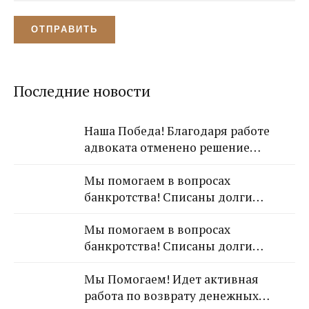
Последние новости
Наша Победа! Благодаря работе
адвоката отменено решение
Лазаревского районного суда о
Мы помогаем в вопросах
взыскании с арендодателя 650 000
банкротства! Списаны долги
рублей!
обратившейся к Нам гражданки!
Мы помогаем в вопросах
банкротства! Списаны долги
обратившейся к Нам гражданки!
Мы Помогаем! Идет активная
работа по возврату денежных