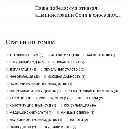
средств от застройщика Кансузян
Наша победа: суд отказал
Самвела Смпатовича 17.07.1983 г.р.
администрации Сочи в сносе дома,
так как экспертиза не выявила
угрозы для граждан
Статьи по темам
АВТОЛЮБИТЕЛЯМ
(6)
АНАЛИТИКА
(130)
БАНКРОТСТВО
(5)
ВЕРХОВНЫЙ СУД
(67)
ГОНОРАР УСПЕХА
(2)
ДЕПАРТАЦИЯ
(1)
ЗЕМЕЛЬНЫЙ УЧАСТОК
(2)
ИНФОРМАЦИЯ
(23)
ИСКОВАЯ ДАВНОСТЬ
(1)
ИСПОЛНИТЕЛЬНОЕ ПРОИЗВОДСТВО
(4)
ИСТРЕБОВАНИЕ ИМУЩЕСТВА
(1)
КАДАСТРОВАЯ СТОИМОСТЬ
(3)
КАССАЦИОННОЕ ПРОИЗВОДСТВО
(1)
КОЛЛЕКТОРЫ
(2)
КОНСТИТУЦИОННЫЙ СУД
(1)
КОНСУЛЬТАЦИЯ
(26)
МЕДИЦИНСКИЕ УСЛУГИ
(1)
МНИМЫЕ СДЕЛКИ
(3)
НАДЗОРНОЕ ПРОИЗВОДСТВО
(1)
НАЛОГИ
(2)
НАСЛЕДСТВО
(2)
НЕДВИЖИМОСТЬ
(6)