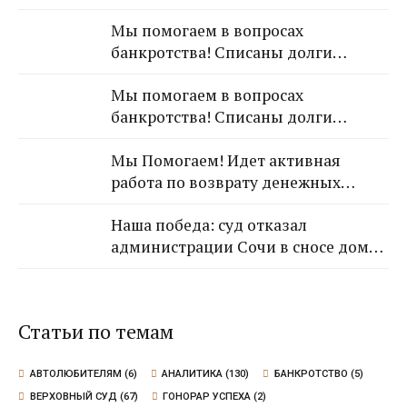
Лазаревского районного суда о
Мы помогаем в вопросах
взыскании с арендодателя 650 000
банкротства! Списаны долги
рублей!
обратившейся к Нам гражданки!
Мы помогаем в вопросах
банкротства! Списаны долги
обратившейся к Нам гражданки!
Мы Помогаем! Идет активная
работа по возврату денежных
средств от застройщика Кансузян
Наша победа: суд отказал
Самвела Смпатовича 17.07.1983 г.р.
администрации Сочи в сносе дома,
так как экспертиза не выявила
угрозы для граждан
Статьи по темам
АВТОЛЮБИТЕЛЯМ
(6)
АНАЛИТИКА
(130)
БАНКРОТСТВО
(5)
ВЕРХОВНЫЙ СУД
(67)
ГОНОРАР УСПЕХА
(2)