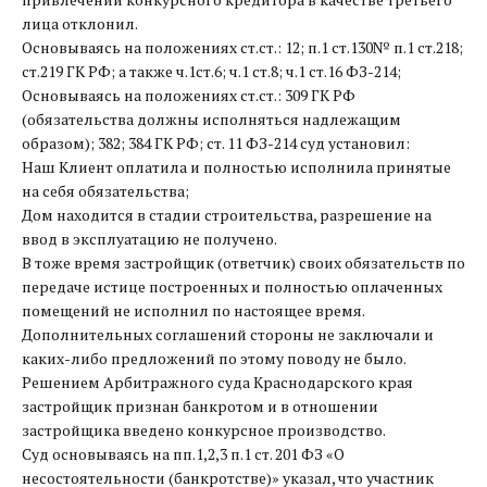
лица отклонил.
Основываясь на положениях ст.ст.: 12; п.1 ст.130№ п.1 ст.218;
ст.219 ГК РФ; а также ч.1ст.6; ч.1 ст.8; ч.1 ст.16 ФЗ-214;
Основываясь на положениях ст.ст.: 309 ГК РФ
(обязательства должны исполняться надлежащим
образом); 382; 384 ГК РФ; ст. 11 ФЗ-214 суд установил:
Наш Клиент оплатила и полностью исполнила принятые
на себя обязательства;
Дом находится в стадии строительства, разрешение на
ввод в эксплуатацию не получено.
В тоже время застройщик (ответчик) своих обязательств по
передаче истице построенных и полностью оплаченных
помещений не исполнил по настоящее время.
Дополнительных соглашений стороны не заключали и
каких-либо предложений по этому поводу не было.
Решением Арбитражного суда Краснодарского края
застройщик признан банкротом и в отношении
застройщика введено конкурсное производство.
Суд основываясь на пп.1,2,3 п.1 ст. 201 ФЗ «О
несостоятельности (банкротстве)» указал, что участник