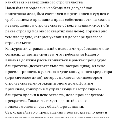
как объект незавершенного строительства.
Нами была проделана необходимая досудебная
подготовка дела, был составлен и предъявлен в суд иск с
требованием о признании права собственности на долю в
незавершенном строительстве объекте недвижимости (в
ранее строящемся многоквартирном доме), соразмерно
тем площадям, которые указаны в договоре долевого
строительства.
Конкурсный управляющий с исковыми требованиями не
согласился, мотивируя тем, что требования Нашего
Клиента должны рассматриваться в рамках процедуры
банкротства (несостоятельности застройщика), а также
просил привлечь к участию в деле конкурсного кредитора
(юридическое лицо), которое является соинвестором
строительства многоквартирного дома. По этим
причинам, конкурсный управляющий застройщика-
банкрота просил в иске отказать, дело производством
прекратить. Также считал, что данный иск не
подведомственен суду общей юрисдикции.
Суд ходатайство о прекращении производства по делу и
привлечении конкурсного кредитора в качестве третьего