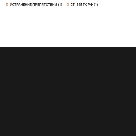
УСТРАНЕНИЕ ПРЕПЯТСТВИЙ
(1)
СТ. 395 ГК РФ
(1)
Сочи, Воровского, д.20, офис 6
+7 (965) 469-23-43
abidonian@yandex.ru
Подписывайтесь: