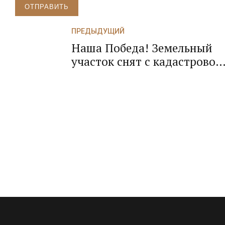
ОТПРАВИТЬ
ПРЕДЫДУЩИЙ
Наша Победа! Земельный
участок снят с кадастровог
учета! Проезд к дому и
земельному участку
освобожден!