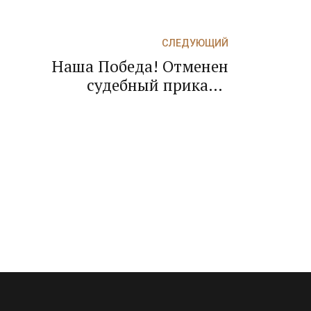
СЛЕДУЮЩИЙ
Наша Победа! Отменен
о
судебный приказ о
взыскании задолженности в
пользу коллекторов! Отмена
судебного приказа
исключило повторную
выплату кредита!