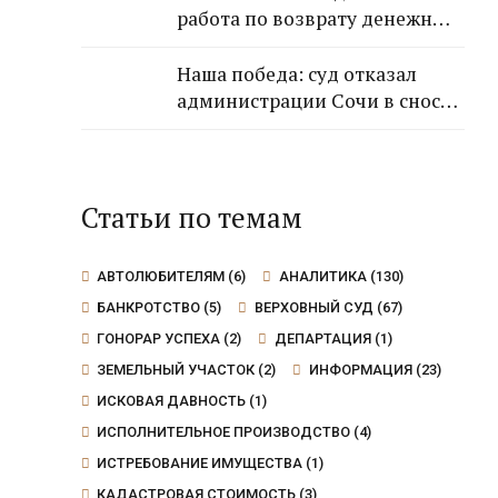
работа по возврату денежных
средств от застройщика
Кансузян Самвела
Наша победа: суд отказал
Смпатовича 17.07.1983 г.р.
администрации Сочи в сносе
дома, так как экспертиза не
выявила угрозы для граждан
Статьи по темам
АВТОЛЮБИТЕЛЯМ
(6)
АНАЛИТИКА
(130)
БАНКРОТСТВО
(5)
ВЕРХОВНЫЙ СУД
(67)
ГОНОРАР УСПЕХА
(2)
ДЕПАРТАЦИЯ
(1)
ЗЕМЕЛЬНЫЙ УЧАСТОК
(2)
ИНФОРМАЦИЯ
(23)
ИСКОВАЯ ДАВНОСТЬ
(1)
ИСПОЛНИТЕЛЬНОЕ ПРОИЗВОДСТВО
(4)
ИСТРЕБОВАНИЕ ИМУЩЕСТВА
(1)
КАДАСТРОВАЯ СТОИМОСТЬ
(3)