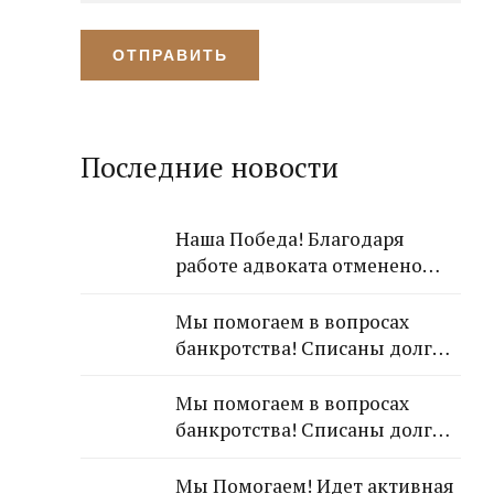
Последние новости
Наша Победа! Благодаря
работе адвоката отменено
решение Лазаревского
районного суда о взыскании с
Мы помогаем в вопросах
арендодателя 650 000 рублей!
банкротства! Списаны долги
обратившейся к Нам
гражданки!
Мы помогаем в вопросах
банкротства! Списаны долги
обратившейся к Нам
гражданки!
Мы Помогаем! Идет активная