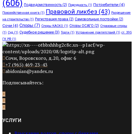
(606)
Потребители
(4)
Подведомственность
(2)
Подсудность
(1)
Правовой ликбез
(43)
Похозяйственная книга
(1)
Разрешение
Регистрация права
(2)
Самовольные постройки
(2)
на строительство
(1)
Споры
(7)
Сочи
(4)
Споры ОСАГО
(2)
Споры КАСКО
(1)
Страховые споры
Судебное решение
(3)
(1)
Суд
(1)
Торги
(1)
Устранение препятствий
(1)
ст. 395
ГК РФ
(1)
Сочи, Воровского, д.20, офис 6
+7 (965) 469-23-43
abidonian@yandex.ru
Подписывайтесь:
УСЛУГИ
Взыскание долгов, споры с банками