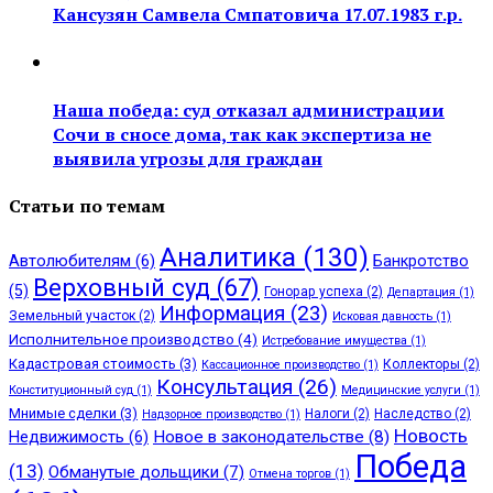
Кансузян Самвела Смпатовича 17.07.1983 г.р.
Наша победа: суд отказал администрации
Сочи в сносе дома, так как экспертиза не
выявила угрозы для граждан
Статьи по темам
Аналитика
(130)
Автолюбителям
(6)
Банкротство
Верховный суд
(67)
(5)
Гонорар успеха
(2)
Департация
(1)
Информация
(23)
Земельный участок
(2)
Исковая давность
(1)
Исполнительное производство
(4)
Истребование имущества
(1)
Кадастровая стоимость
(3)
Коллекторы
(2)
Кассационное производство
(1)
Консультация
(26)
Конституционный суд
(1)
Медицинские услуги
(1)
Мнимые сделки
(3)
Налоги
(2)
Наследство
(2)
Надзорное производство
(1)
Новость
Недвижимость
(6)
Новое в законодательстве
(8)
Победа
(13)
Обманутые дольщики
(7)
Отмена торгов
(1)