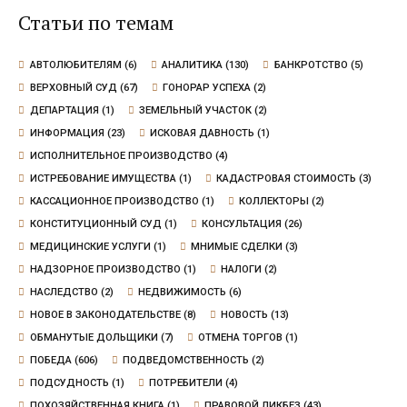
Статьи по темам
АВТОЛЮБИТЕЛЯМ
(6)
АНАЛИТИКА
(130)
БАНКРОТСТВО
(5)
ВЕРХОВНЫЙ СУД
(67)
ГОНОРАР УСПЕХА
(2)
ДЕПАРТАЦИЯ
(1)
ЗЕМЕЛЬНЫЙ УЧАСТОК
(2)
ИНФОРМАЦИЯ
(23)
ИСКОВАЯ ДАВНОСТЬ
(1)
ИСПОЛНИТЕЛЬНОЕ ПРОИЗВОДСТВО
(4)
ИСТРЕБОВАНИЕ ИМУЩЕСТВА
(1)
КАДАСТРОВАЯ СТОИМОСТЬ
(3)
КАССАЦИОННОЕ ПРОИЗВОДСТВО
(1)
КОЛЛЕКТОРЫ
(2)
КОНСТИТУЦИОННЫЙ СУД
(1)
КОНСУЛЬТАЦИЯ
(26)
МЕДИЦИНСКИЕ УСЛУГИ
(1)
МНИМЫЕ СДЕЛКИ
(3)
НАДЗОРНОЕ ПРОИЗВОДСТВО
(1)
НАЛОГИ
(2)
НАСЛЕДСТВО
(2)
НЕДВИЖИМОСТЬ
(6)
НОВОЕ В ЗАКОНОДАТЕЛЬСТВЕ
(8)
НОВОСТЬ
(13)
ОБМАНУТЫЕ ДОЛЬЩИКИ
(7)
ОТМЕНА ТОРГОВ
(1)
ПОБЕДА
(606)
ПОДВЕДОМСТВЕННОСТЬ
(2)
ПОДСУДНОСТЬ
(1)
ПОТРЕБИТЕЛИ
(4)
ПОХОЗЯЙСТВЕННАЯ КНИГА
(1)
ПРАВОВОЙ ЛИКБЕЗ
(43)