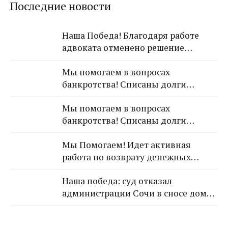
Последние новости
Наша Победа! Благодаря работе
адвоката отменено решение
Лазаревского районного суда о
Мы помогаем в вопросах
взыскании с арендодателя 650 000
банкротства! Списаны долги
рублей!
обратившейся к Нам гражданки!
Мы помогаем в вопросах
банкротства! Списаны долги
обратившейся к Нам гражданки!
Мы Помогаем! Идет активная
работа по возврату денежных
средств от застройщика Кансузян
Наша победа: суд отказал
Самвела Смпатовича 17.07.1983 г.р.
администрации Сочи в сносе дома,
так как экспертиза не выявила
угрозы для граждан