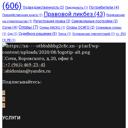
(606)
Потребители
(4)
Подведомственность
(2)
Подсудность
(1)
Правовой ликбез
(43)
Похозяйственная книга
(1)
Разрешение
Регистрация права
(2)
Самовольные постройки
(2)
на строительство
(1)
Споры
(7)
Сочи
(4)
Споры ОСАГО
(2)
Споры КАСКО
(1)
Страховые споры
Судебное решение
(3)
(1)
Суд
(1)
Торги
(1)
Устранение препятствий
(1)
ст. 395
ГК РФ
(1)
Сочи, Воровского, д.20, офис 6
+7 (965) 469-23-43
abidonian@yandex.ru
Подписывайтесь:
УСЛУГИ