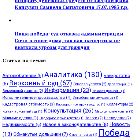
возврату денежных средств от застройщика
Кансузян Самвела Смпатовича 17.07.1983 г.р.
Наша победа: суд отказал администрации
Сочи в сносе дома, так как экспертиза не
выявила угрозы для граждан
Статьи по темам
Аналитика
(130)
Автолюбителям
(6)
Банкротство
Верховный суд
(67)
(5)
Гонорар успеха
(2)
Департация
(1)
Информация
(23)
Земельный участок
(2)
Исковая давность
(1)
Исполнительное производство
(4)
Истребование имущества
(1)
Кадастровая стоимость
(3)
Коллекторы
(2)
Кассационное производство
(1)
Консультация
(26)
Конституционный суд
(1)
Медицинские услуги
(1)
Мнимые сделки
(3)
Налоги
(2)
Наследство
(2)
Надзорное производство
(1)
Новость
Недвижимость
(6)
Новое в законодательстве
(8)
Победа
(13)
Обманутые дольщики
(7)
Отмена торгов
(1)