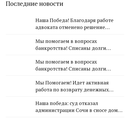
Последние новости
Наша Победа! Благодаря работе
адвоката отменено решение
Лазаревского районного суда о
Мы помогаем в вопросах
взыскании с арендодателя 650 000
банкротства! Списаны долги
рублей!
обратившейся к Нам гражданки!
Мы помогаем в вопросах
банкротства! Списаны долги
обратившейся к Нам гражданки!
Мы Помогаем! Идет активная
работа по возврату денежных
средств от застройщика Кансузян
Наша победа: суд отказал
Самвела Смпатовича 17.07.1983 г.р.
администрации Сочи в сносе дома,
так как экспертиза не выявила
угрозы для граждан