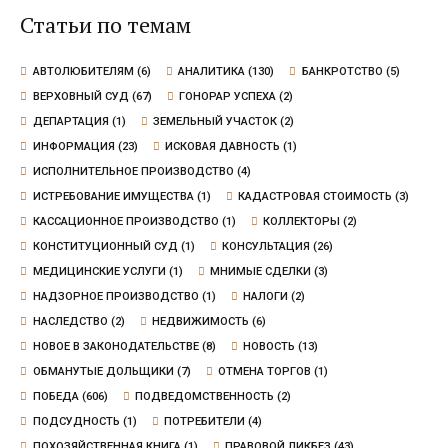
Статьи по темам
АВТОЛЮБИТЕЛЯМ
(6)
АНАЛИТИКА
(130)
БАНКРОТСТВО
(5)
ВЕРХОВНЫЙ СУД
(67)
ГОНОРАР УСПЕХА
(2)
ДЕПАРТАЦИЯ
(1)
ЗЕМЕЛЬНЫЙ УЧАСТОК
(2)
ИНФОРМАЦИЯ
(23)
ИСКОВАЯ ДАВНОСТЬ
(1)
ИСПОЛНИТЕЛЬНОЕ ПРОИЗВОДСТВО
(4)
ИСТРЕБОВАНИЕ ИМУЩЕСТВА
(1)
КАДАСТРОВАЯ СТОИМОСТЬ
(3)
КАССАЦИОННОЕ ПРОИЗВОДСТВО
(1)
КОЛЛЕКТОРЫ
(2)
КОНСТИТУЦИОННЫЙ СУД
(1)
КОНСУЛЬТАЦИЯ
(26)
МЕДИЦИНСКИЕ УСЛУГИ
(1)
МНИМЫЕ СДЕЛКИ
(3)
НАДЗОРНОЕ ПРОИЗВОДСТВО
(1)
НАЛОГИ
(2)
НАСЛЕДСТВО
(2)
НЕДВИЖИМОСТЬ
(6)
НОВОЕ В ЗАКОНОДАТЕЛЬСТВЕ
(8)
НОВОСТЬ
(13)
ОБМАНУТЫЕ ДОЛЬЩИКИ
(7)
ОТМЕНА ТОРГОВ
(1)
ПОБЕДА
(606)
ПОДВЕДОМСТВЕННОСТЬ
(2)
ПОДСУДНОСТЬ
(1)
ПОТРЕБИТЕЛИ
(4)
ПОХОЗЯЙСТВЕННАЯ КНИГА
(1)
ПРАВОВОЙ ЛИКБЕЗ
(43)