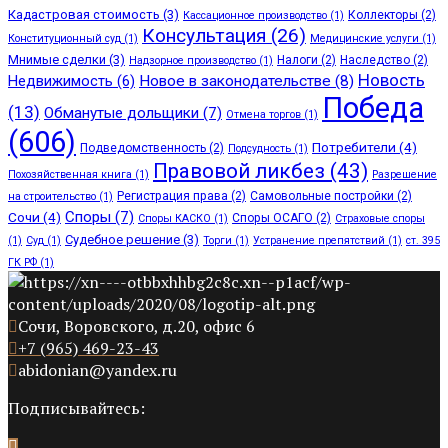
Кадастровая стоимость
(3)
Коллекторы
(2)
Кассационное производство
(1)
Консультация
(26)
Конституционный суд
(1)
Медицинские услуги
(1)
Мнимые сделки
(3)
Налоги
(2)
Наследство
(2)
Надзорное производство
(1)
Новость
Недвижимость
(6)
Новое в законодательстве
(8)
Победа
(13)
Обманутые дольщики
(7)
Отмена торгов
(1)
(606)
Потребители
(4)
Подведомственность
(2)
Подсудность
(1)
Правовой ликбез
(43)
Похозяйственная книга
(1)
Разрешение
Регистрация права
(2)
Самовольные постройки
(2)
на строительство
(1)
Споры
(7)
Сочи
(4)
Споры ОСАГО
(2)
Споры КАСКО
(1)
Страховые споры
Судебное решение
(3)
(1)
Суд
(1)
Торги
(1)
Устранение препятствий
(1)
ст. 395
ГК РФ
(1)
Сочи, Воровского, д.20, офис 6
+7 (965) 469-23-43
abidonian@yandex.ru
Подписывайтесь: