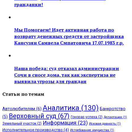
гражданки!
Мы Помогаем! Идет активная работа по
возврату денежных средств от застройщика
Кансузян Самвела Смпатовича 17.07.1983 г.р.
Наша победа: суд отказал администрации
Сочи в сносе дома, так как экспертиза не
выявила угрозы для граждан
Статьи по темам
Аналитика
(130)
Автолюбителям
(6)
Банкротство
Верховный суд
(67)
(5)
Гонорар успеха
(2)
Департация
(1)
Информация
(23)
Земельный участок
(2)
Исковая давность
(1)
Исполнительное производство
(4)
Истребование имущества
(1)