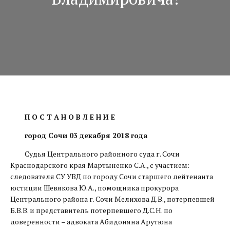
П О С Т А Н О В Л Е Н И Е
город Сочи 03 декабря 2018 года
Судья Центрального районного суда г. Сочи
Краснодарского края Мартыненко С.А., с участием:
следователя СУ УВД по городу Сочи старшего лейтенанта
юстиции Шевякова Ю.А., помощника прокурора
Центрального района г. Сочи Мелихова Д.В., потерпевшей
Б.В.В. и представитель потерпевшего Д.С.Н. по
доверенности – адвоката Абидоняна Арутюна