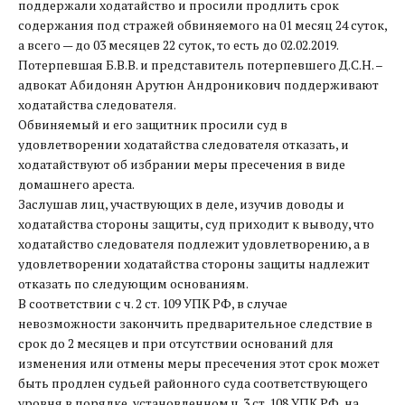
поддержали ходатайство и просили продлить срок
содержания под стражей обвиняемого на 01 месяц 24 суток,
а всего — до 03 месяцев 22 суток, то есть до 02.02.2019.
Потерпевшая Б.В.В. и представитель потерпевшего Д.С.Н. –
адвокат Абидонян Арутюн Андроникович поддерживают
ходатайства следователя.
Обвиняемый и его защитник просили суд в
удовлетворении ходатайства следователя отказать, и
ходатайствуют об избрании меры пресечения в виде
домашнего ареста.
Заслушав лиц, участвующих в деле, изучив доводы и
ходатайства стороны защиты, суд приходит к выводу, что
ходатайство следователя подлежит удовлетворению, а в
удовлетворении ходатайства стороны защиты надлежит
отказать по следующим основаниям.
В соответствии с ч. 2 ст. 109 УПК РФ, в случае
невозможности закончить предварительное следствие в
срок до 2 месяцев и при отсутствии оснований для
изменения или отмены меры пресечения этот срок может
быть продлен судьей районного суда соответствующего
уровня в порядке, установленном ч. 3 ст. 108 УПК РФ, на