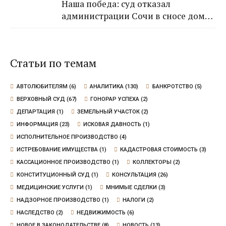
Наша победа: суд отказал
Самвела Смпатовича 17.07.1983 г.р.
администрации Сочи в сносе дома,
так как экспертиза не выявила
угрозы для граждан
Статьи по темам
АВТОЛЮБИТЕЛЯМ
(6)
АНАЛИТИКА
(130)
БАНКРОТСТВО
(5)
ВЕРХОВНЫЙ СУД
(67)
ГОНОРАР УСПЕХА
(2)
ДЕПАРТАЦИЯ
(1)
ЗЕМЕЛЬНЫЙ УЧАСТОК
(2)
ИНФОРМАЦИЯ
(23)
ИСКОВАЯ ДАВНОСТЬ
(1)
ИСПОЛНИТЕЛЬНОЕ ПРОИЗВОДСТВО
(4)
ИСТРЕБОВАНИЕ ИМУЩЕСТВА
(1)
КАДАСТРОВАЯ СТОИМОСТЬ
(3)
КАССАЦИОННОЕ ПРОИЗВОДСТВО
(1)
КОЛЛЕКТОРЫ
(2)
КОНСТИТУЦИОННЫЙ СУД
(1)
КОНСУЛЬТАЦИЯ
(26)
МЕДИЦИНСКИЕ УСЛУГИ
(1)
МНИМЫЕ СДЕЛКИ
(3)
НАДЗОРНОЕ ПРОИЗВОДСТВО
(1)
НАЛОГИ
(2)
НАСЛЕДСТВО
(2)
НЕДВИЖИМОСТЬ
(6)
НОВОЕ В ЗАКОНОДАТЕЛЬСТВЕ
(8)
НОВОСТЬ
(13)