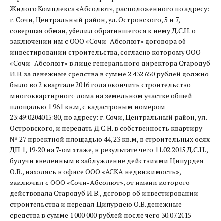
Жилого Комплекса «Абсолют», расположенного по адресу:
г. Сочи, Центральный район, ул. Островского, 5 и 7,
совершая обман, убедил обратившегося к нему Д.С.Н. о
заключении им с ООО «Сочи- Абсолют» договора об
инвестировании строительства, согласно которому ООО
«Сочи- Абсолют» в лице генерального директора Стародуб
И.В. за денежные средства в сумме 2 432 650 рублей должно
было во 2 квартале 2016 года окончить строительство
многоквартирного дома на земельном участке общей
площадью 1 961 кв.м, с кадастровым номером
23:49:0204015:80, по адресу: г. Сочи, Центральный район, ул.
Островского, и передать Д.С.Н. в собственность квартиру
№ 27 проектной площадью 44, 23 кв.м, в строительных осях
ДП 1, 19-20 на 7-ом этаже, в результате чего 11.02.2015 Д.С.Н.,
будучи введенным в заблуждение действиями Ципурдея
О.В., находясь в офисе ООО «АСКА недвижимость»,
заключил с ООО «Сочи-Абсолют», от имени которого
действовала Стародуб И.В., договор об инвестировании
строительства и передал Ципурдею О.В. денежные
средства в сумме 1 000 000 рублей после чего 30.07.2015