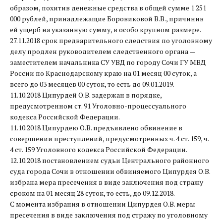
образом, похитив денежные средства в общей сумме 1 251
000 рублей, принадлежащие Боровиковой В.В., причинив
ей ущерб на указанную сумму, в особо крупном размере.
27.11.2018 срок предварительного следствия по уголовному
делу продлен руководителем следственного органа —
заместителем начальника СУ УВД по городу Сочи ГУ МВД
России по Краснодарскому краю на 01 месяц 00 суток, а
всего до 03 месяцев 00 суток, то есть до 09.01.2019.
11.10.2018 Ципурдей О.В. задержан в порядке,
предусмотренном ст. 91 Уголовно-процессуального
кодекса Российской Федерации.
11.10.2018 Ципурдею О.В. предъявлено обвинение в
совершении преступлений, предусмотренных ч. 4 ст. 159, ч.
4 ст. 159 Уголовного кодекса Российской Федерации.
12.10.2018 постановлением судьи Центрального районного
суда города Сочи в отношении обвиняемого Ципурдея О.В.
избрана мера пресечения в виде заключения под стражу
сроком на 01 месяц 28 суток, то есть, до 09.12.2018.
С момента избрания в отношении Ципурдея О.В. меры
пресечения в виде заключения под стражу по уголовному