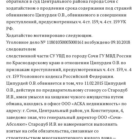
обратился в суд Центрального района города Сочи с
ходатайством о продлении срока содержания под стражей
обвиняемого Ципурдея О.В., обвиняемого в совершении
преступлений, предусмотренных ч. 4 ст. 159, ч. 4 ст. 159 УК
РФ.
Ходатайство мотивировано следующим.
Уголовное дело № 11801030003000161 возбуждено 09.10.2018
следователем
следственной части СУ УВД по городу Сочи ГУ МВД России
по Краснодарскому краю в отношении Ципурдея О.В. по
признакам преступлений, предусмотренных ч. 4 ст. 159, ч . 4
ст. 159 Уголовного кодекса Российской Федерации.
Ципурдей О.В. обвиняется в том, что 11.02.2015 Ципурдей
О.В., действуя по предварительному сговору со Стародуб
И.В., имея умысел на хищение чужого имущества путем
обмана, находясь в офисе ООО «АСКА недвижимость» по
адресу: г. Сочи, Центральный район, ул. Конституции, 4,
заведомо зная, что генеральный директор ООО «Сочи-
Абсолют» Стародуб И.В. не намеревается выполнять
взятые на себя обязательства, связанные со
строительством многоквартирного жилого дома —