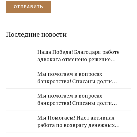
Последние новости
Наша Победа! Благодаря работе
адвоката отменено решение
Лазаревского районного суда о
Мы помогаем в вопросах
взыскании с арендодателя 650 000
банкротства! Списаны долги
рублей!
обратившейся к Нам гражданки!
Мы помогаем в вопросах
банкротства! Списаны долги
обратившейся к Нам гражданки!
Мы Помогаем! Идет активная
работа по возврату денежных
средств от застройщика Кансузян