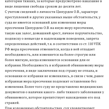
категории тяжких, за которые предусмотрено наказание в
виде лишения свободы сроком до десяти лет.
С учетом сведений о личности Ципурдея О.В., характере
преступлений и других указанных выше обстоятельств, у
суда не имеется оснований для изменения меры
пресечения Ципурдею О.В. на иную меру пресечения,
такую как залог, домашний арест, личное поручительство,
подписку о невыезде и надлежащем поведении, запрета
определенных действий, т.к. в соответствии со ст. 110 УПК
РФ мера пресечения отменяется, когда в ней отпадает
необходимость, или изменяется на более строгую или
более мягкую, когда изменяются основания для ее
избрания. Необходимость в избранной обвиняемому меры
пресечения, в виде заключения под стражу не отпала, и
основания ее избрания не изменились, в связи с чем, ранее
избранная мера пресечения подлежит оставлению без
изменения. Более того суду не представлено медицинских
документов о наличии какого- либо тяжкого заболевания у
обвиняемого, которое препятствует нахождению его под
стражей.
При изложенных обстоятельствах, суд удовлетворяет