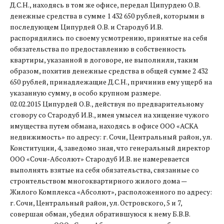
Д.С.Н., находясь в том же офисе, передал Ципурдею О.В.
денежные средства в сумме 1 432 650 рублей, которыми в
последующем Ципурдей О.В. и Стародуб И.В.
распорядились по своему усмотрению, принятые на себя
обязательства по предоставлению в собственность
квартиры, указанной в договоре, не выполнили, таким
образом, похитив денежные средства в общей сумме 2 432
650 рублей, принадлежащие Д.С.Н., причинив ему ущерб на
указанную сумму, в особо крупном размере.
02.02.2015 Ципурдей О.В., действуя по предварительному
сговору со Стародуб И.В., имея умысел на хищение чужого
имущества путем обмана, находясь в офисе ООО «АСКА
недвижимость» по адресу: г. Сочи, Центральный район, ул.
Конституции, 4, заведомо зная, что генеральный директор
ООО «Сочи-Абсолют» Стародуб И.В. не намеревается
выполнять взятые на себя обязательства, связанные со
строительством многоквартирного жилого дома —
Жилого Комплекса «Абсолют», расположенного по адресу:
г. Сочи, Центральный район, ул. Островского, 5 и 7,
совершая обман, убедил обратившуюся к нему Б.В.В.