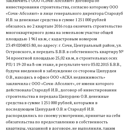
заключить с ООО «Сочи-Абсолют» договора об
инвестировании строительства, согласно которому ООО
«Сочи-Абсолют» в лице генерального директора Стародуб
И.В. за денежные средства в сумме 1 251 000 рублей
обязалось во 2 квартале 2016 года окончить строительство
многоквартирного дома на земельном участке общей
площадью 1 961 кв.м, с кадастровым номером
23:49:0204015:80, по адресу: г. Сочи, Центральный район, ул.
Островского, и передать Б.В.В. в собственность квартиру №
34 проектной площадью 25,02 кв.м, в строительных осях
РП/1 19-20 на 8-ом этаже, в результате чего 03.02.2015 Б.В.В.,
будучи введенной в заблуждение со стороны Ципурдея
О.В., находясь в офисе ООО «АСКА недвижимость»
заключила с ООО «Сочи-Абсолют», от имени которого
действовала Стародуб И.В., договор об инвестировании
строительства и передала Ципурдею О.В. денежные
средства в сумме 1 251 000 рублей, которыми в
последующем Ципурдей О.В. и Стародуб И.В.
распорядились по своему усмотрению, принятые на себя
обязательства по предоставлению в собственность
квартиры, указанной в договоре, не выполнили, таким