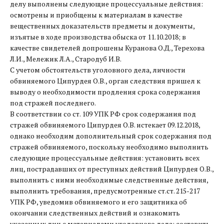
делу выполнены следующие процессуальные действия:
осмотрены и приобщены к материалам в качестве
вещественных доказательств предметы и документы,
изъятые в ходе производства обыска от 11.10.2018; в
качестве свидетелей допрошены Куранова О.Д., Терехова
Л.И., Мележик Л.А., Стародуб И.В.
С учетом обстоятельств уголовного дела, личности
обвиняемого Ципурдея О.В., орган следствия пришел к
выводу о необходимости продления срока содержания
под стражей последнего.
В соответствии со ст. 109 УПК РФ срок содержания под
стражей обвиняемого Ципурдея О.В. истекает 09.12.2018,
однако необходим дополнительный срок содержания под
стражей обвиняемого, поскольку необходимо выполнить
следующие процессуальные действия: установить всех
лиц, пострадавших от преступных действий Ципурдея О.В.,
выполнить с ними необходимые следственные действия,
выполнить требования, предусмотренные ст.ст. 215-217
УПК РФ, уведомив обвиняемого и его защитника об
окончании следственных действий и ознакомить
указанных лиц с материалами уголовного дела; составить