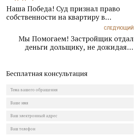
Наша Победа! Суд признал право
собственности на квартиру в
порядке приватизации!
СЛЕДУЮЩИЙ
Недвижимость оформлена!
Мы Помогаем! Застройщик отдал
деньги дольщику, не дожидаясь
активных действий адвоката по
гражданским делам,
специализирующемся на взыскании
Бесплатная консультация
долгов!